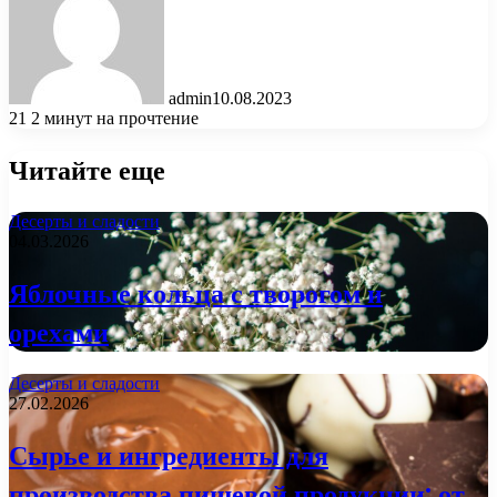
admin
10.08.2023
21
2 минут на прочтение
Читайте еще
Десерты и сладости
04.03.2026
Яблочные кольца с творогом и
орехами
Десерты и сладости
27.02.2026
Сырье и ингредиенты для
производства пищевой продукции: от