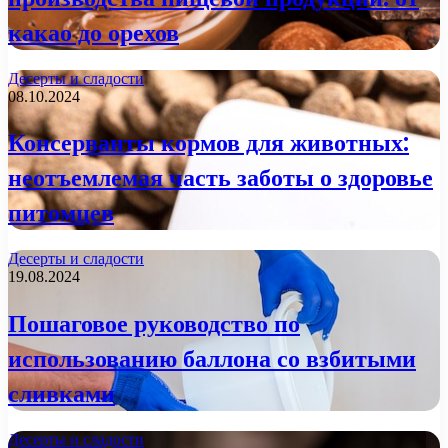
какао до орехов
Десерты и сладости
08.10.2024
Консерванты кормов для животных:
неотъемлемая часть заботы о здоровье
питомцев
Десерты и сладости
19.08.2024
Пошаговое руководство по
использованию баллона со взбитыми
сливками
Десерты и сладости