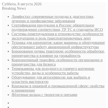
Суббота, 8 августа 2026
Breaking News
Лимфостаз: современные подходы к диагностике,
лечению и профилактике заболевания
Сертификация продукции в России: обязательное
подтверждение соответствия, ТР ТС и стандарты ИСО
Системы пометоудаления в птицеводстве: особенности
эксплуатации и роль транспортировочных лент
Техника для аэропортов: какие машины и оборудование
обеспечивают работу авиационной инфраструктуры
Боронование почвы трактором: особенности обработки,
преимущества и влияние на урожайность
Корпоративный трансфер: особенности организации и
преимущества для бизнеса
Термокамеры для холодного и горячего копчения:
устройство, виды и особенности работы
Оборудование для автосервисов: как выбрать и
оснастить мастерскую
Крахмалы в пищевой и промышленной сфере: свойства
и применение
Яблочные кольца с творогом и орехами
Sidebar
Случайная