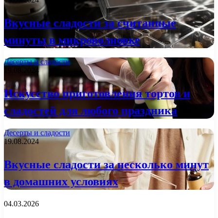
Вкусные сладости за считанные
минуты в микроволновке
Десерты и сладости
19.08.2024
Искусство приготовления тортов и
сладостей для любого праздника
Десерты и сладости
19.08.2024
Вкусные сладости за несколько минут
в домашних условиях
04.03.2026