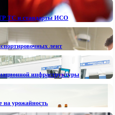
 ТР ТС и стандарты ИСО
анспортировочных лент
авиационной инфраструктуры
е на урожайность