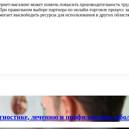
ернет-магазине может помочь повысить производительность тру
ри правильном выборе партнера по онлайн-торговле процесс за
огает высвободить ресурсы для использования в других област
гностике, лечению и профилактике забо