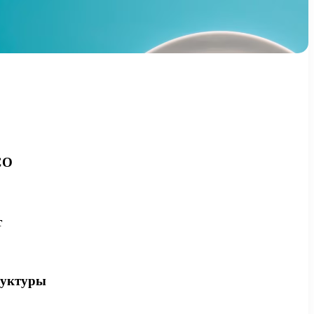
СО
т
руктуры