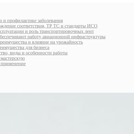
ю и профилактике заболевания
рждение соответствия, ТР ТС и стандарты ИСО
ксплуатации и роль транспортировочных лент
обеспечивают работу авиационной инфраструктуры
преимущества и влияние на урожайность
еимущества для бизнеса
ство, виды и особенности работы
ь мастерскую
 применение