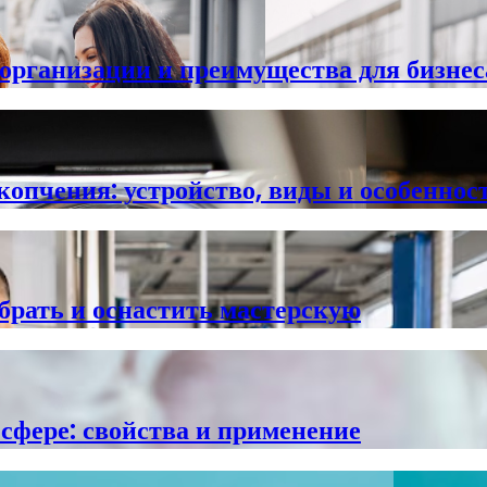
организации и преимущества для бизнес
копчения: устройство, виды и особеннос
брать и оснастить мастерскую
фере: свойства и применение