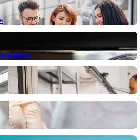
а
ти работы