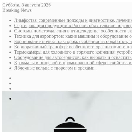
Суббота, 8 августа 2026
Breaking News
Лимфостаз: современные подходы к диагностике, лечени
Сертификация продукции в России: обязательное подтве
Системы пометоудаления в птицеводстве: особенности э
Техника для аэропортов: какие машины и оборудование 
Боронование почвы трактором: особенности обработки, 
Корпоративный трансфер: особенности организации и пр
Термокамеры для холодного и горячего копчения: устрой
Оборудование для автосервисов: как выбрать и оснастит
Крахмалы в пищевой и промышленной сфере: свойства и
Яблочные кольца с творогом и орехами
Sidebar
Случайная
статья
Log
In
Меню