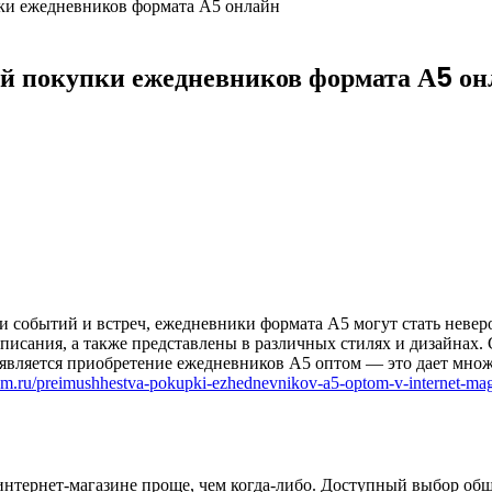
ки ежедневников формата А5 онлайн
й покупки ежедневников формата А5 он
нии событий и встреч, ежедневники формата А5 могут стать не
списания, а также представлены в различных стилях и дизайнах
является приобретение ежедневников А5 оптом — это дает множе
hi-m.ru/preimushhestva-pokupki-ezhednevnikov-a5-optom-v-internet-ma
нтернет-магазине проще, чем когда-либо. Доступный выбор обши