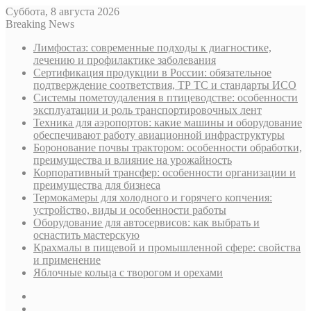
Суббота, 8 августа 2026
Breaking News
Лимфостаз: современные подходы к диагностике,
лечению и профилактике заболевания
Сертификация продукции в России: обязательное
подтверждение соответствия, ТР ТС и стандарты ИСО
Системы пометоудаления в птицеводстве: особенности
эксплуатации и роль транспортировочных лент
Техника для аэропортов: какие машины и оборудование
обеспечивают работу авиационной инфраструктуры
Боронование почвы трактором: особенности обработки,
преимущества и влияние на урожайность
Корпоративный трансфер: особенности организации и
преимущества для бизнеса
Термокамеры для холодного и горячего копчения:
устройство, виды и особенности работы
Оборудование для автосервисов: как выбрать и
оснастить мастерскую
Крахмалы в пищевой и промышленной сфере: свойства
и применение
Яблочные кольца с творогом и орехами
Sidebar
Случайная