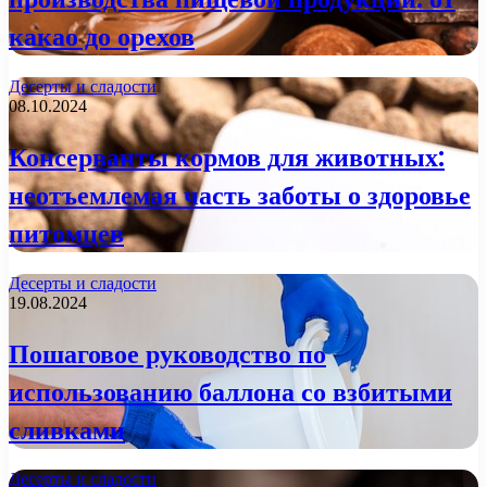
какао до орехов
Десерты и сладости
08.10.2024
Консерванты кормов для животных:
неотъемлемая часть заботы о здоровье
питомцев
Десерты и сладости
19.08.2024
Пошаговое руководство по
использованию баллона со взбитыми
сливками
Десерты и сладости