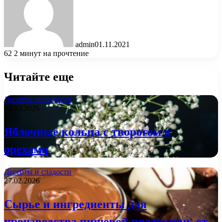
admin
01.11.2021
62
2 минут на прочтение
Читайте еще
Десерты и сладости
04.03.2026
Яблочные кольца с творогом и
орехами
Десерты и сладости
27.02.2026
Сырье и ингредиенты для
производства пищевой продукции: от