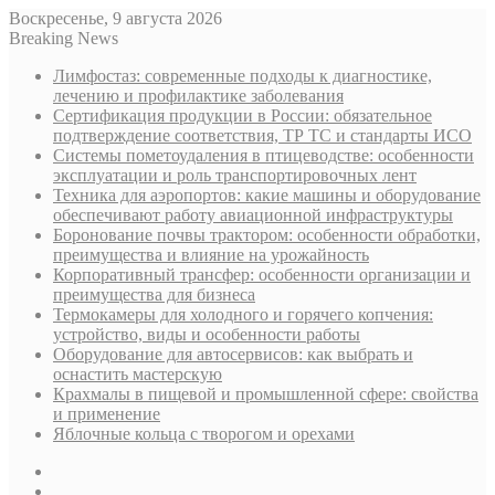
Воскресенье, 9 августа 2026
Breaking News
Лимфостаз: современные подходы к диагностике,
лечению и профилактике заболевания
Сертификация продукции в России: обязательное
подтверждение соответствия, ТР ТС и стандарты ИСО
Системы пометоудаления в птицеводстве: особенности
эксплуатации и роль транспортировочных лент
Техника для аэропортов: какие машины и оборудование
обеспечивают работу авиационной инфраструктуры
Боронование почвы трактором: особенности обработки,
преимущества и влияние на урожайность
Корпоративный трансфер: особенности организации и
преимущества для бизнеса
Термокамеры для холодного и горячего копчения:
устройство, виды и особенности работы
Оборудование для автосервисов: как выбрать и
оснастить мастерскую
Крахмалы в пищевой и промышленной сфере: свойства
и применение
Яблочные кольца с творогом и орехами
Sidebar
Случайная