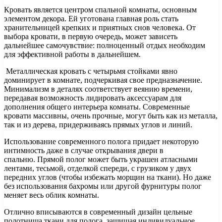
Кровать является центром спальной комнаты, основным
элементом декора. Ей уготована главная роль стать
хранительницей крепких и приятных снов человека. От
выбора кровати, в первую очередь, может зависеть
дальнейшее самочувствие: полноценный отдых необходим
для эффективной работы в дальнейшем.
Металлическая кровать с четырьмя стойками явно
доминирует в комнате, подчеркивая свое предназначение.
Минимализм в деталях соответствует веянию времени,
передавая возможность лидировать аксессуарам для
дополнения общего интерьера комнаты. Современные
кровати массивны, очень прочные, могут быть как из металла,
так и из дерева, придерживаясь прямых углов и линий.
Использование современного полога придает некоторую
интимность даже в случае открывания двери в
спальню. Прямой полог может быть украшен атласными
лентами, тесьмой, отделкой спереди, с грузиком у двух
передних углов (чтобы избежать морщин на ткани). Но даже
без использования бахромы или другой фурнитуры полог
меняет весь облик комнаты.
Отлично вписываются в современный дизайн цельные
полотнища ткани для полога, защищая индивидуальное