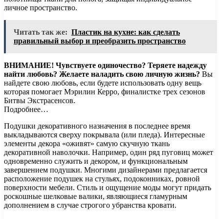
личное пространство.
Читать так же:
Пластик на кухне: как сделать
правильный выбор и преобразить пространство
ВНИМАНИЕ!
Чувствуете одиночество? Теряете надежду
найти любовь? Желаете наладить свою личную жизнь?
Вы
найдете свою любовь, если будете использовать одну вещь
которая помогает Мэрилин Керро, финалистке трех сезонов
Битвы Экстрасенсов.
Подробнее…
Подушки декоративного назначения в последнее время
выкладываются сверху покрывала (или пледа). Интересные
элементы декора «оживят» самую скучную ткань
декоративной наволочки. Например, один ряд пуговиц может
одновременно служить и декором, и функциональным
завершением подушки. Многими дизайнерами предлагается
расположение подушек на стульях, подоконниках, ровной
поверхности мебели. Стиль и ощущение моды могут придать
роскошные шелковые валики, являющиеся гламурным
дополнением в случае строгого убранства кровати.