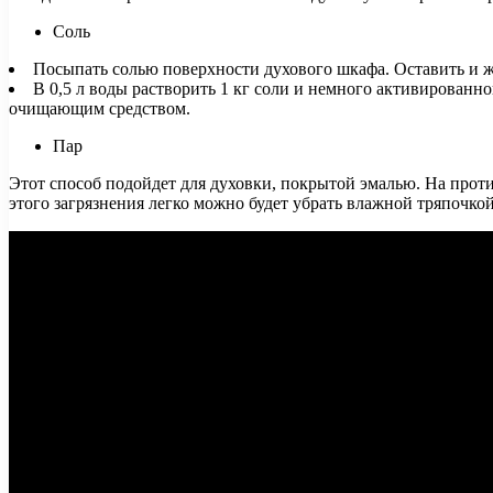
Соль
Посыпать солью поверхности духового шкафа. Оставить и ж
В 0,5 л воды растворить 1 кг соли и немного активированно
очищающим средством.
Пар
Этот способ подойдет для духовки, покрытой эмалью. На против
этого загрязнения легко можно будет убрать влажной тряпочкой