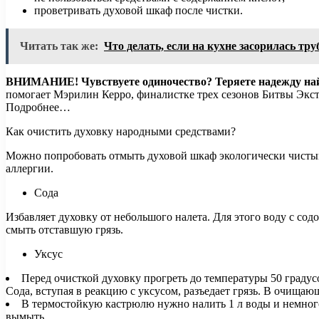
проветривать духовой шкаф после чистки.
Читать так же:
Что делать, если на кухне засорилась тр
ВНИМАНИЕ!
Чувствуете одиночество? Теряете надежду н
помогает Мэрилин Керро, финалистке трех сезонов Битвы Экст
Подробнее…
Как очистить духовку народными средствами?
Можно попробовать отмыть духовой шкаф экологически чистым
аллергии.
Сода
Избавляет духовку от небольшого налета. Для этого воду с сод
смыть отставшую грязь.
Уксус
Перед очисткой духовку прогреть до температуры 50 градус
Сода, вступая в реакцию с уксусом, разъедает грязь. В очища
В термостойкую кастрюлю нужно налить 1 л воды и немного 
вымыть.