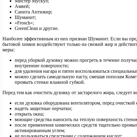
Мистер Мускул;
Амвей;
Санита Антижир;
Шуманит;
«Frosch»;
GreenClean и другие.
Наиболее эффективным из них признан Шуманит. Если вы предп
бытовой химии воздействуют только на свежий жир и действит
меры:
перед уборкой духовку можно прогреть в течение получас
внутренние поверхности;
для удаления нагара и пятен воспользоваться специальны
можно сделать самодельную пасту, смешав пополам Комет
промыть стенки влажной губкой.
Перед тем как очистить духовку от застарелого жира, следует 
если духовка оборудована вентилятором, перед очисткой 
надеть защитные перчатки;
открыть окна;
моющие средства наносить на теплую поверхность стенок
после применения химических средств тщательно промыт
активированным углем;
не пользоваться средствами с содержанием кислот;