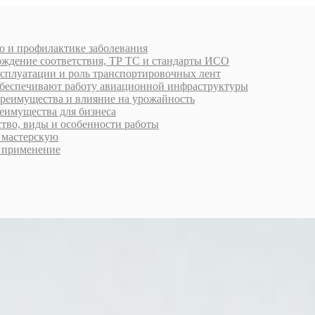
ю и профилактике заболевания
рждение соответствия, ТР ТС и стандарты ИСО
ксплуатации и роль транспортировочных лент
обеспечивают работу авиационной инфраструктуры
преимущества и влияние на урожайность
еимущества для бизнеса
ство, виды и особенности работы
ь мастерскую
 применение