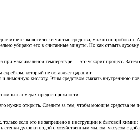
очитаете экологически чистые средства, можно попробовать Ам
ельно убирают его в считанные минуты. Но как отмыть духовку
а при максимальной температуре — это ускорит процесс. Затем 
м скребком, который не оставляет царапин;
 и лимонную кислоту. Этим средством смазать внутреннюю повер
вспомнить о мерах предосторожности:
его нужно открыть. Следите за тем, чтобы моющие средства не 
, только если это не запрещено в инструкции к бытовой химии;
ь стенки духовки водой с хозяйственным мылом, уксусом с доб