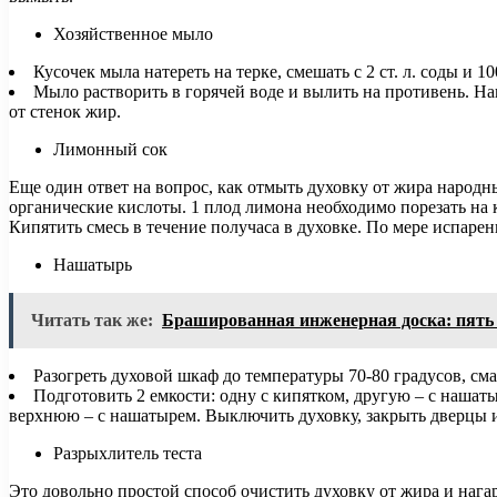
Хозяйственное мыло
Кусочек мыла натереть на терке, смешать с 2 ст. л. соды и 1
Мыло растворить в горячей воде и вылить на противень. Нан
от стенок жир.
Лимонный сок
Еще один ответ на вопрос, как отмыть духовку от жира народн
органические кислоты. 1 плод лимона необходимо порезать на 
Кипятить смесь в течение получаса в духовке. По мере испарен
Нашатырь
Читать так же:
Брашированная инженерная доска: пять
Разогреть духовой шкаф до температуры 70-80 градусов, сма
Подготовить 2 емкости: одну с кипятком, другую – с нашат
верхнюю – с нашатырем. Выключить духовку, закрыть дверцы и 
Разрыхлитель теста
Это довольно простой способ очистить духовку от жира и нагар