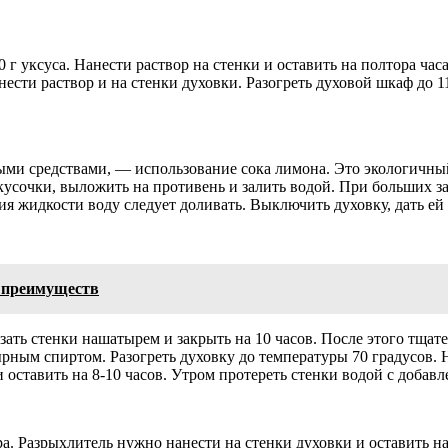
00 г уксуса. Нанести раствор на стенки и оставить на полтора час
ести раствор и на стенки духовки. Разогреть духовой шкаф до 1
ыми средствами, — использование сока лимона. Это экологичный
кусочки, выложить на противень и залить водой. При больших з
ия жидкости воду следует доливать. Выключить духовку, дать ей
 преимуществ
зать стенки нашатырем и закрыть на 10 часов. После этого тщате
ырным спиртом. Разогреть духовку до температуры 70 градусов.
оставить на 8-10 часов. Утром протереть стенки водой с добав
а. Разрыхлитель нужно нанести на стенки духовки и оставить на