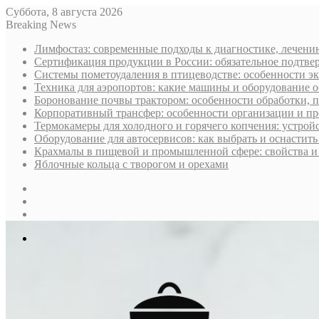
Суббота, 8 августа 2026
Breaking News
Лимфостаз: современные подходы к диагностике, лечени
Сертификация продукции в России: обязательное подтве
Системы пометоудаления в птицеводстве: особенности э
Техника для аэропортов: какие машины и оборудование 
Боронование почвы трактором: особенности обработки, 
Корпоративный трансфер: особенности организации и пр
Термокамеры для холодного и горячего копчения: устрой
Оборудование для автосервисов: как выбрать и оснастит
Крахмалы в пищевой и промышленной сфере: свойства и
Яблочные кольца с творогом и орехами
Sidebar
Случайная
статья
Log
In
Меню