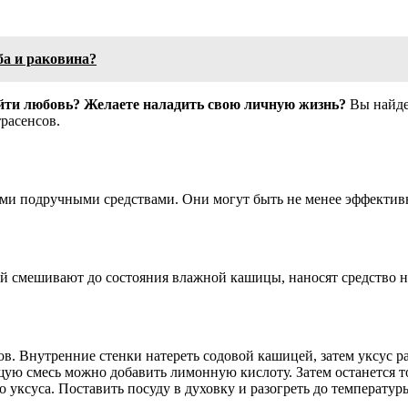
уба и раковина?
айти любовь? Желаете наладить свою личную жизнь?
Вы найдет
расенсов.
и подручными средствами. Они могут быть не менее эффективн
ой смешивают до состояния влажной кашицы, наносят средство на
ов. Внутренние стенки натереть содовой кашицей, затем уксус р
ющую смесь можно добавить лимонную кислоту. Затем останется т
уксуса. Поставить посуду в духовку и разогреть до температур