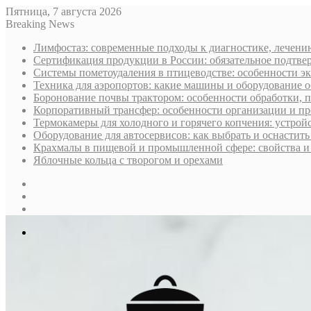
Пятница, 7 августа 2026
Breaking News
Лимфостаз: современные подходы к диагностике, лечени
Сертификация продукции в России: обязательное подтве
Системы пометоудаления в птицеводстве: особенности э
Техника для аэропортов: какие машины и оборудование 
Боронование почвы трактором: особенности обработки, 
Корпоративный трансфер: особенности организации и пр
Термокамеры для холодного и горячего копчения: устрой
Оборудование для автосервисов: как выбрать и оснастит
Крахмалы в пищевой и промышленной сфере: свойства и
Яблочные кольца с творогом и орехами
Sidebar
Случайная
статья
Log
In
Меню