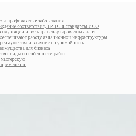
ю и профилактике заболевания
рждение соответствия, ТР ТС и стандарты ИСО
ксплуатации и роль транспортировочных лент
обеспечивают работу авиационной инфраструктуры
преимущества и влияние на урожайность
еимущества для бизнеса
ство, виды и особенности работы
ь мастерскую
 применение