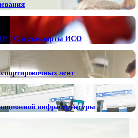
левания
 ТР ТС и стандарты ИСО
анспортировочных лент
авиационной инфраструктуры