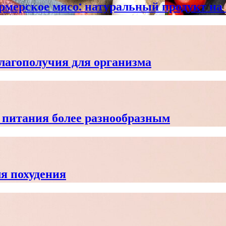
мерское мясо: натуральный продукт на
благополучия для организма
н питания более разнообразным
я похудения