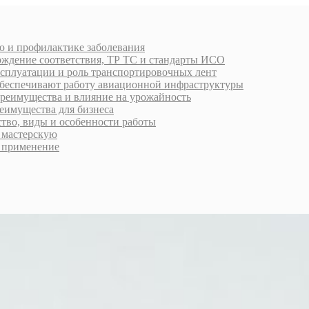
ю и профилактике заболевания
рждение соответствия, ТР ТС и стандарты ИСО
ксплуатации и роль транспортировочных лент
обеспечивают работу авиационной инфраструктуры
преимущества и влияние на урожайность
еимущества для бизнеса
ство, виды и особенности работы
ь мастерскую
 применение