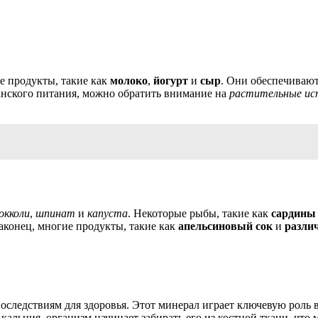
е продукты, такие как
молоко
,
йогурт
и
сыр
. Они обеспечивают
анского питания, можно обратить внимание на
растительные ис
окколи
,
шпинат
и
капуста
. Некоторые рыбы, такие как
сардины
аконец, многие продукты, такие как
апельсиновый сок
и
разли
последствиям для здоровья. Этот минерал играет ключевую роль 
льция, организм начинает забирать его из костной ткани, что м