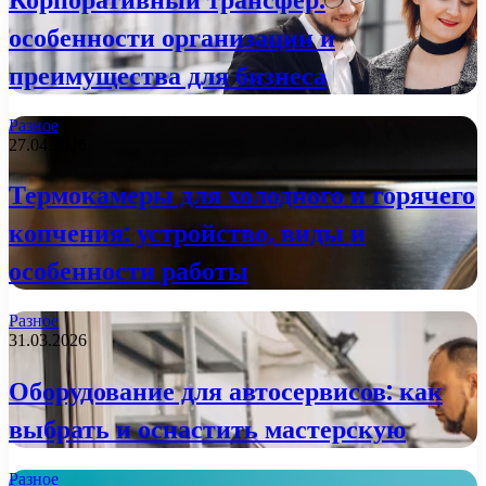
особенности организации и
преимущества для бизнеса
Разное
27.04.2026
Термокамеры для холодного и горячего
копчения: устройство, виды и
особенности работы
Разное
31.03.2026
Оборудование для автосервисов: как
выбрать и оснастить мастерскую
Разное