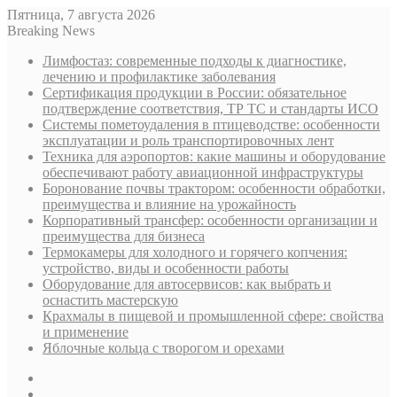
Пятница, 7 августа 2026
Breaking News
Лимфостаз: современные подходы к диагностике,
лечению и профилактике заболевания
Сертификация продукции в России: обязательное
подтверждение соответствия, ТР ТС и стандарты ИСО
Системы пометоудаления в птицеводстве: особенности
эксплуатации и роль транспортировочных лент
Техника для аэропортов: какие машины и оборудование
обеспечивают работу авиационной инфраструктуры
Боронование почвы трактором: особенности обработки,
преимущества и влияние на урожайность
Корпоративный трансфер: особенности организации и
преимущества для бизнеса
Термокамеры для холодного и горячего копчения:
устройство, виды и особенности работы
Оборудование для автосервисов: как выбрать и
оснастить мастерскую
Крахмалы в пищевой и промышленной сфере: свойства
и применение
Яблочные кольца с творогом и орехами
Sidebar
Случайная