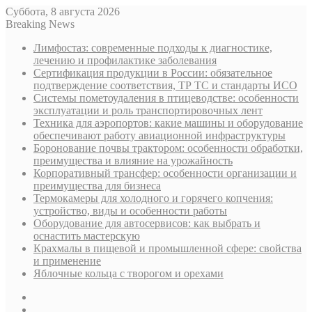
Суббота, 8 августа 2026
Breaking News
Лимфостаз: современные подходы к диагностике,
лечению и профилактике заболевания
Сертификация продукции в России: обязательное
подтверждение соответствия, ТР ТС и стандарты ИСО
Системы пометоудаления в птицеводстве: особенности
эксплуатации и роль транспортировочных лент
Техника для аэропортов: какие машины и оборудование
обеспечивают работу авиационной инфраструктуры
Боронование почвы трактором: особенности обработки,
преимущества и влияние на урожайность
Корпоративный трансфер: особенности организации и
преимущества для бизнеса
Термокамеры для холодного и горячего копчения:
устройство, виды и особенности работы
Оборудование для автосервисов: как выбрать и
оснастить мастерскую
Крахмалы в пищевой и промышленной сфере: свойства
и применение
Яблочные кольца с творогом и орехами
Sidebar
Случайная