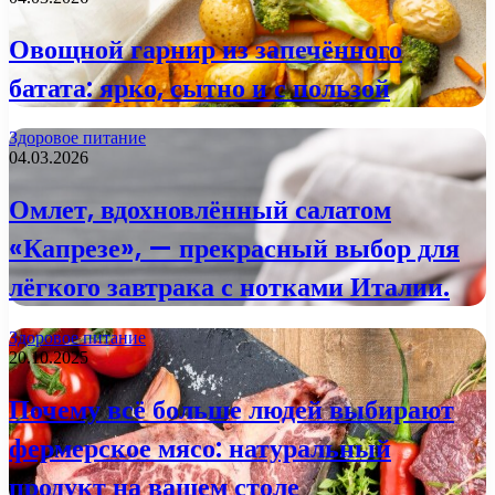
Овощной гарнир из запечённого
батата: ярко, сытно и с пользой
Здоровое питание
04.03.2026
Омлет, вдохновлённый салатом
«Капрезе», — прекрасный выбор для
лёгкого завтрака с нотками Италии.
Здоровое питание
20.10.2025
Почему всё больше людей выбирают
фермерское мясо: натуральный
продукт на вашем столе