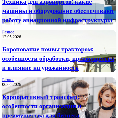
Техника для аэропортов: какие
машины и оборудование обеспечивают
работу авиационной инфраструктуры
Разное
12.05.2026
Боронование почвы трактором:
особенности обработки, преимущества
и влияние на урожайность
Разное
06.05.2026
Корпоративный трансфер:
особенности организации и
преимущества для бизнеса