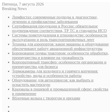
Пятница, 7 августа 2026
Breaking News
Лимфостаз: современные подходы к диагностике,
лечению и профилактике заболевания
Сертификация продукции в России: обязательное
подтверждение соответствия, ТР ТС и стандарты ИСО
Системы пометоудаления в птицеводстве: особенности
эксплуатации и роль транспортировочных лент
Техника для аэропортов: какие машины и оборудование
обеспечивают работу авиационной инфраструктуры
Боронование почвы трактором: особенности обработки,
преимущества и влияние на урожайность
Корпоративный трансфер: особенности организации и
преимущества для бизнеса
Термокамеры для холодного и горячего копчения:
устройство, виды и особенности работы
Оборудование для автосервисов: как выбрать и
оснастить мастерскую
Крахмалы в пищевой и промышленной сфере: свойства
и применение
Яблочные кольца с творогом и орехами
Sidebar
Случайная