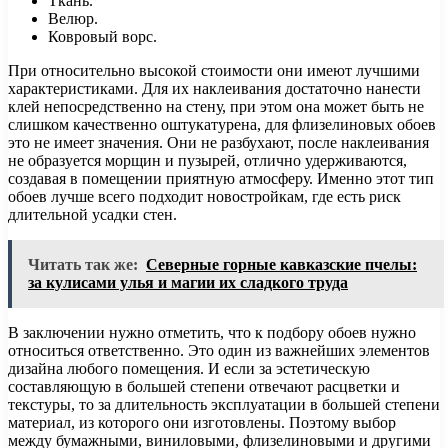
Ткань.
Велюр.
Ковровый ворс.
При относительно высокой стоимости они имеют лучшими
характеристиками. Для их наклеивания достаточно нанести
клей непосредственно на стену, при этом она может быть не
слишком качественно оштукатурена, для флизелиновых обоев
это не имеет значения. Они не разбухают, после наклеивания
не образуется морщин и пузырей, отлично удерживаются,
создавая в помещении приятную атмосферу. Именно этот тип
обоев лучше всего подходит новостройкам, где есть риск
длительной усадки стен.
Читать так же:
Северные горные кавказские пчелы:
за кулисами улья и магии их сладкого труда
В заключении нужно отметить, что к подбору обоев нужно
относиться ответственно. Это один из важнейших элементов
дизайна любого помещения. И если за эстетическую
составляющую в большей степени отвечают расцветки и
текстуры, то за длительность эксплуатации в большей степени
материал, из которого они изготовлены. Поэтому выбор
между бумажными, виниловыми, флизелиновыми и другими