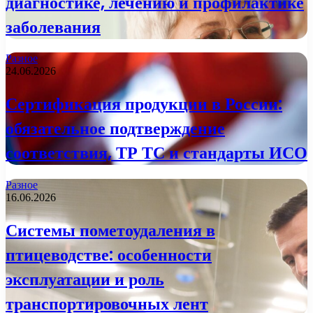
диагностике, лечению и профилактике
заболевания
Разное
24.06.2026
Сертификация продукции в России:
обязательное подтверждение
соответствия, ТР ТС и стандарты ИСО
Разное
16.06.2026
Системы пометоудаления в
птицеводстве: особенности
эксплуатации и роль
транспортировочных лент