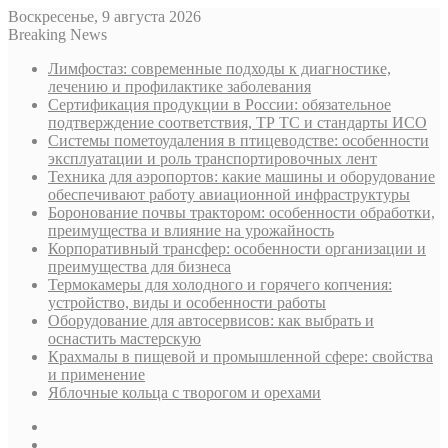
Воскресенье, 9 августа 2026
Breaking News
Лимфостаз: современные подходы к диагностике,
лечению и профилактике заболевания
Сертификация продукции в России: обязательное
подтверждение соответствия, ТР ТС и стандарты ИСО
Системы пометоудаления в птицеводстве: особенности
эксплуатации и роль транспортировочных лент
Техника для аэропортов: какие машины и оборудование
обеспечивают работу авиационной инфраструктуры
Боронование почвы трактором: особенности обработки,
преимущества и влияние на урожайность
Корпоративный трансфер: особенности организации и
преимущества для бизнеса
Термокамеры для холодного и горячего копчения:
устройство, виды и особенности работы
Оборудование для автосервисов: как выбрать и
оснастить мастерскую
Крахмалы в пищевой и промышленной сфере: свойства
и применение
Яблочные кольца с творогом и орехами
Sidebar
Случайная