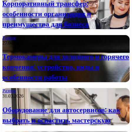
Корпоративный трансфер:
особенности организации и
преимущества для бизнеса
Разное
27.04.2026
Термокамеры для холодного и горячего
копчения: устройство, виды и
особенности работы
Разное
31.03.2026
Оборудование для автосервисов: как
выбрать и оснастить мастерскую