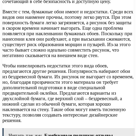
сочетающий в себе безопасность и доступную цену.
Вместе с тем, бумажные обои имеют и недостатки. Среди всех
видов они наименее прочны, поэтому легко рвутся. При этом
поверхность бумаги легко загрязняется, а рисунок без защиты
в скором времени начинает выгорать. Еще одна проблема
появляется при наклеивании бумажных обоев. Поскольку при
нанесении клея они разбухают, а при высыхании сжимаются,
существует риск образования морщин и пузырей. Из-за этого
часто бывает сложно идеально совместить рисунок, что
негативно сказывается на внешнем виде стен.
Чтобы нивелировать недостатки этого вида обоев,
предлагаются другие решения. Популярность набирают обои
из бездревесной бумаги. Их рисунок не выгорает со временем,
но, благодаря прозрачности этого материала он требует
дополнительной подготовки в виде специальной
предварительной оклейки. Предлагаются варианты из
двухслойной бумаги, где верхний слой – бездревесный, а
нижний сделан из обычной бумаги, которая хорошо
наклеивается на стену. Такие обои могут иметь тисненную
текстуру, позволяя создавать интересные дизайнерские
решения.
Читать так же:
Бамбуковые подушки: отзывы