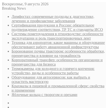
Воскресенье, 9 августа 2026
Breaking News
Лимфостаз: современные подходы к диагностике,
лечению и профилактике заболевания
Сертификация продукции в России: обязательное
подтверждение соответствия, ТР ТС и стандарты ИСО
Системы пометоудаления в птицеводстве: особенности
эксплуатации и роль транспортировочных лент
Техника для аэропортов: какие машины и оборудование
обеспечивают работу авиационной инфраструктуры
Боронование почвы трактором: особенности обработки,
преимущества и влияние на урожайность
Корпоративный трансфер: особенности организации и
преимущества для бизнеса
Термокамеры для холодного и горячего копчения:
устройство, виды и особенности работы
Оборудование для автосервисов: как выбрать и
оснастить мастерскую
Крахмалы в пищевой и промышленной сфере: свойства
и применение
Яблочные кольца с творогом и орехами
Sidebar
Случайная