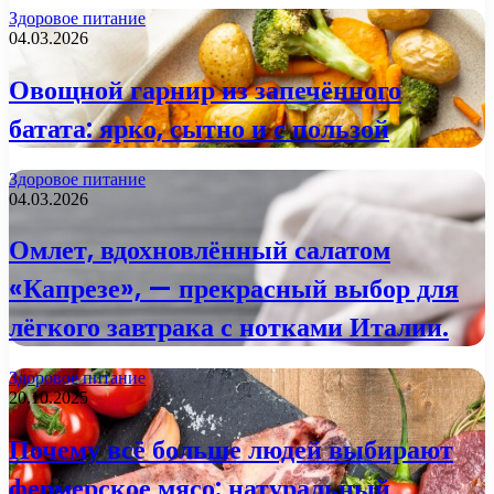
Здоровое питание
04.03.2026
Овощной гарнир из запечённого
батата: ярко, сытно и с пользой
Здоровое питание
04.03.2026
Омлет, вдохновлённый салатом
«Капрезе», — прекрасный выбор для
лёгкого завтрака с нотками Италии.
Здоровое питание
20.10.2025
Почему всё больше людей выбирают
фермерское мясо: натуральный