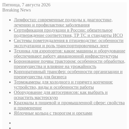
Пятница, 7 августа 2026
Breaking News
Лимфостаз: современные подходы к диагностике,
лечению и профилактике заболевания
Сертификация продукции в России: обязательное
подтверждение соответствия, ТР ТС и стандарты ИСО
Системы пометоудаления в птицеводстве: особенности
эксплуатации и роль транспортировочных лент
Техника для аэропортов: какие машины и оборудование
обеспечивают работу авиационной инфраструктуры
Боронование почвы трактором: особенности обработки,
преимущества и влияние на урожайность
Корпоративный трансфер: особенности организации и
преимущества для бизнеса
Термокамеры для холодного и горячего копчения:
устройство, виды и особенности работы
Оборудование для автосервисов: как выбрать и
оснастить мастерскую
Крахмалы в пищевой и промышленной сфере: свойства
и применение
Яблочные кольца с творогом и орехами
Sidebar
Случайная