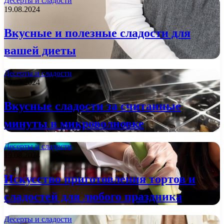
Десерты и сладости
19.08.2024
Вкусные и полезные сладости для
вашей диеты
Десерты и сладости
19.08.2024
Вкусные сладости за считанные
минуты в микроволновке
Десерты и сладости
19.08.2024
Искусство приготовления тортов и
сладостей для любого праздника
Десерты и сладости