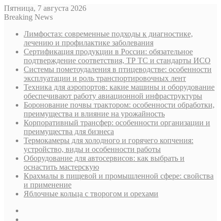
Пятница, 7 августа 2026
Breaking News
Лимфостаз: современные подходы к диагностике,
лечению и профилактике заболевания
Сертификация продукции в России: обязательное
подтверждение соответствия, ТР ТС и стандарты ИСО
Системы пометоудаления в птицеводстве: особенности
эксплуатации и роль транспортировочных лент
Техника для аэропортов: какие машины и оборудование
обеспечивают работу авиационной инфраструктуры
Боронование почвы трактором: особенности обработки,
преимущества и влияние на урожайность
Корпоративный трансфер: особенности организации и
преимущества для бизнеса
Термокамеры для холодного и горячего копчения:
устройство, виды и особенности работы
Оборудование для автосервисов: как выбрать и
оснастить мастерскую
Крахмалы в пищевой и промышленной сфере: свойства
и применение
Яблочные кольца с творогом и орехами
Sidebar
Случайная