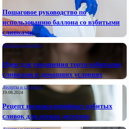
Пошаговое руководство по
использованию баллона со взбитыми
сливками
Десерты и сладости
19.08.2024
Идеи для украшения торта взбитыми
сливками в домашних условиях
Десерты и сладости
19.08.2024
Рецепт низкокалорийных взбитых
сливок для легких десертов