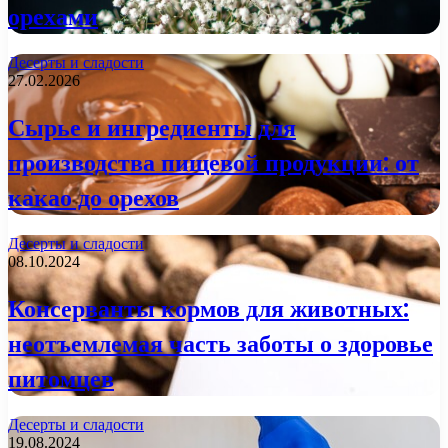
орехами
Десерты и сладости
27.02.2026
Сырье и ингредиенты для
производства пищевой продукции: от
какао до орехов
Десерты и сладости
08.10.2024
Консерванты кормов для животных:
неотъемлемая часть заботы о здоровье
питомцев
Десерты и сладости
19.08.2024