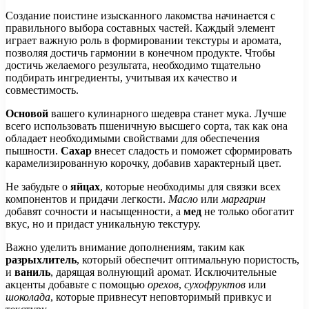
Создание поистине изысканного лакомства начинается с
правильного выбора составных частей. Каждый элемент
играет важную роль в формировании текстуры и аромата,
позволяя достичь гармонии в конечном продукте. Чтобы
достичь желаемого результата, необходимо тщательно
подбирать ингредиенты, учитывая их качество и
совместимость.
Основой
вашего кулинарного шедевра станет мука. Лучше
всего использовать пшеничную высшего сорта, так как она
обладает необходимыми свойствами для обеспечения
пышности.
Сахар
внесет сладость и поможет сформировать
карамелизированную корочку, добавив характерный цвет.
Не забудьте о
яйцах
, которые необходимы для связки всех
компонентов и придачи легкости.
Масло
или
маргарин
добавят сочности и насыщенности, а
мед
не только обогатит
вкус, но и придаст уникальную текстуру.
Важно уделить внимание дополнениям, таким как
разрыхлитель
, который обеспечит оптимальную пористость,
и
ваниль
, дарящая волнующий аромат. Исключительные
акценты добавьте с помощью
орехов
,
сухофруктов
или
шоколада
, которые привнесут неповторимый привкус и