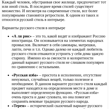
Каждый человек, обустраивая свое жилище, предпочитает тот
или иной стиль. В последнее время стилей существует
множество. И несмотря на современные стили, все более
популярными становятся ретростили. К одним из таких и
относится русский стиль в интерьере.
Варианты
русского стиля в интерьере
«А ля рюс»
– это то, какой видят и изображают Россию
иностранцы. Он основывается на элементах народных
промыслов. Включает в себя самовары, матрешки,
лапти, печи и т.п. Однако далеко не каждый любитель
русского стиля отважится устроить у себя дома эдакую
старину. Именно из-за смелости и колоритности
данный вариант русского стиля не слишком популярен
по сравнению с остальными.
«Русская изба»
– простота в исполнении, отсутствие
ненужных, случайных вещей, только полезное и
необходимое. В данном варианте русского стиля каждый
предмет находятся на определенном месте в доме и
выполняет определенную функцию. «Русская изба»
очень проста и даже суховата, но она помогает
сохранять вековые традиции русского народа.
«Терем»
– исторический сказочный вариант русского