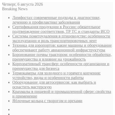
Четверг, 6 августа 2026
Breaking News
Лимфостаз: современные подходы к диагностике,
лечению и профилактике заболевания
Сертификация продукции в России: обязательное
подтверждение соответствия, ТР ТС и стандарты ИСО
Системы пометоудаления в птицеводстве: особенности
эксплуатации и роль транспортировочных лент
Техника для аэропортов: какие машины и оборудование
обеспечивают работу авиационной инфраструктуры
Боронование почвы трактором: особенности обработки,
преимущества и влияние на урожайность
Корпоративный трансфер: особенности организации и
преимущества для бизнеса
Термокамеры для холодного и горячего копчения:
устройство, виды и особенности работы
Оборудование для автосервисов: как выбрать и
оснастить мастерскую
Крахмалы в пищевой и промышленной сфере: свойства
и применение
Яблочные кольца с творогом и орехами
Sidebar
Случайная