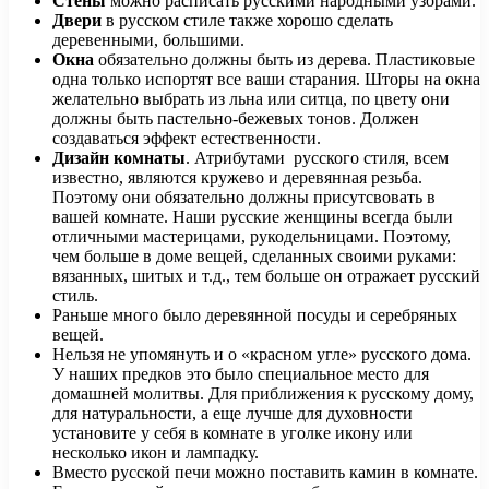
Стены
можно расписать русскими народными узорами.
Двери
в русском стиле также хорошо сделать
деревенными, большими.
Окна
обязательно должны быть из дерева. Пластиковые
одна только испортят все ваши старания. Шторы на окна
желательно выбрать из льна или ситца, по цвету они
должны быть пастельно-бежевых тонов. Должен
создаваться эффект естественности.
Дизайн комнаты
. Атрибутами русского стиля, всем
известно, являются кружево и деревянная резьба.
Поэтому они обязательно должны присутсвовать в
вашей комнате. Наши русские женщины всегда были
отличными мастерицами, рукодельницами. Поэтому,
чем больше в доме вещей, сделанных своими руками:
вязанных, шитых и т.д., тем больше он отражает русский
стиль.
Раньше много было деревянной посуды и серебряных
вещей.
Нельзя не упомянуть и о «красном угле» русского дома.
У наших предков это было специальное место для
домашней молитвы. Для приближения к русскому дому,
для натуральности, а еще лучше для духовности
установите у себя в комнате в уголке икону или
несколько икон и лампадку.
Вместо русской печи можно поставить камин в комнате.