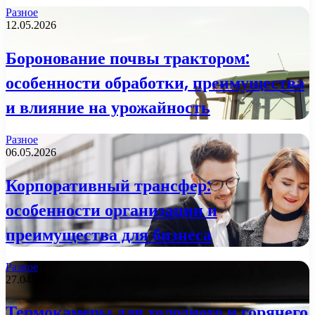
Разное
12.05.2026
Боронование почвы трактором:
особенности обработки, преимущества
и влияние на урожайность
Разное
06.05.2026
Корпоративный трансфер:
особенности организации и
преимущества для бизнеса
Разное
27.04.2026
Термокамеры для холодного и горячего