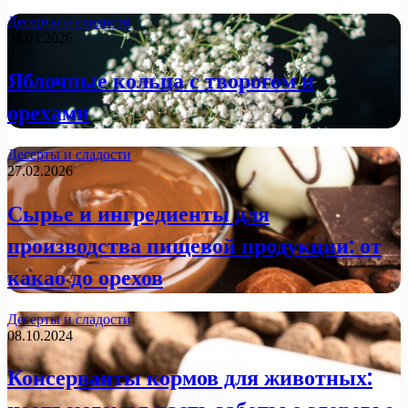
Десерты и сладости
04.03.2026
Яблочные кольца с творогом и
орехами
Десерты и сладости
27.02.2026
Сырье и ингредиенты для
производства пищевой продукции: от
какао до орехов
Десерты и сладости
08.10.2024
Консерванты кормов для животных: