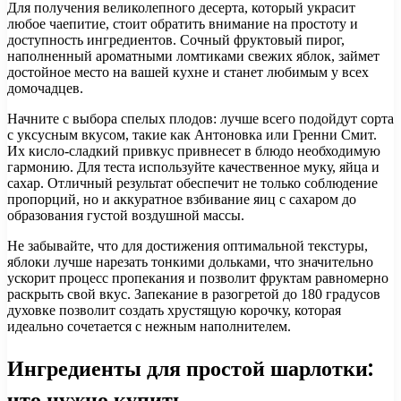
Для получения великолепного десерта, который украсит
любое чаепитие, стоит обратить внимание на простоту и
доступность ингредиентов. Сочный фруктовый пирог,
наполненный ароматными ломтиками свежих яблок, займет
достойное место на вашей кухне и станет любимым у всех
домочадцев.
Начните с выбора спелых плодов: лучше всего подойдут сорта
с уксусным вкусом, такие как Антоновка или Гренни Смит.
Их кисло-сладкий привкус привнесет в блюдо необходимую
гармонию. Для теста используйте качественное муку, яйца и
сахар. Отличный результат обеспечит не только соблюдение
пропорций, но и аккуратное взбивание яиц с сахаром до
образования густой воздушной массы.
Не забывайте, что для достижения оптимальной текстуры,
яблоки лучше нарезать тонкими дольками, что значительно
ускорит процесс пропекания и позволит фруктам равномерно
раскрыть свой вкус. Запекание в разогретой до 180 градусов
духовке позволит создать хрустящую корочку, которая
идеально сочетается с нежным наполнителем.
Ингредиенты для простой шарлотки:
что нужно купить