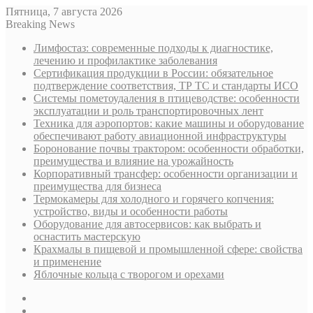
Пятница, 7 августа 2026
Breaking News
Лимфостаз: современные подходы к диагностике,
лечению и профилактике заболевания
Сертификация продукции в России: обязательное
подтверждение соответствия, ТР ТС и стандарты ИСО
Системы пометоудаления в птицеводстве: особенности
эксплуатации и роль транспортировочных лент
Техника для аэропортов: какие машины и оборудование
обеспечивают работу авиационной инфраструктуры
Боронование почвы трактором: особенности обработки,
преимущества и влияние на урожайность
Корпоративный трансфер: особенности организации и
преимущества для бизнеса
Термокамеры для холодного и горячего копчения:
устройство, виды и особенности работы
Оборудование для автосервисов: как выбрать и
оснастить мастерскую
Крахмалы в пищевой и промышленной сфере: свойства
и применение
Яблочные кольца с творогом и орехами
Sidebar
Случайная