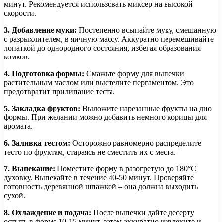
минут. Рекомендуется использовать миксер на высокой
скорости.
3. Добавление муки:
Постепенно всыпайте муку, смешанную
с разрыхлителем, в яичную массу. Аккуратно перемешивайте
лопаткой до однородного состояния, избегая образования
комков.
4. Подготовка формы:
Смажьте форму для выпечки
растительным маслом или выстелите пергаментом. Это
предотвратит прилипание теста.
5. Закладка фруктов:
Выложите нарезанные фрукты на дно
формы. При желании можно добавить немного корицы для
аромата.
6. Заливка тестом:
Осторожно равномерно распределите
тесто по фруктам, стараясь не сместить их с места.
7. Выпекание:
Поместите форму в разогретую до 180°C
духовку. Выпекайте в течение 40-50 минут. Проверяйте
готовность деревянной шпажкой – она должна выходить
сухой.
8. Охлаждение и подача:
После выпечки дайте десерту
остыть в форме 10-15 минут, затем аккуратно извлеките и