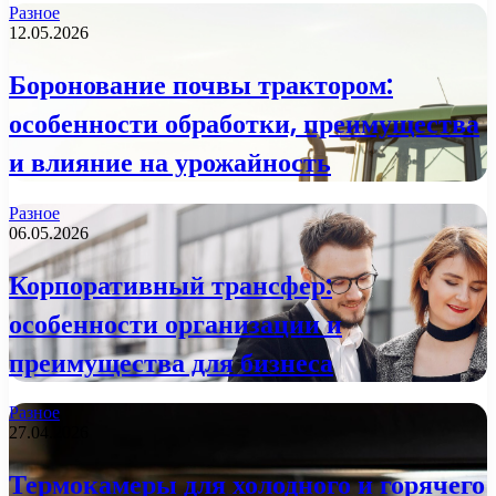
Разное
12.05.2026
Боронование почвы трактором:
особенности обработки, преимущества
и влияние на урожайность
Разное
06.05.2026
Корпоративный трансфер:
особенности организации и
преимущества для бизнеса
Разное
27.04.2026
Термокамеры для холодного и горячего