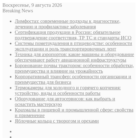
Воскресенье, 9 августа 2026
Breaking News
Лимфостаз: современные подходы к диагностике,
лечению и профилактике заболевания
Сертификация продукции в России: обязательное
подтверждение соответствия, ТР ТС и стандарты ИСО
Системы пометоудаления в птицеводстве: особенности
эксплуатации и роль транспортировочных лент
Техника для аэропортов: какие машины и оборудование
обеспечивают работу авиационной инфраструктуры
Боронование почвы трактором: особенности обработки,
преимущества и влияние на урожайность
Корпоративный трансфер: особенности организации и
преимущества для бизнеса
Термокамеры для холодного и горячего копчения:
устройство, виды и особенности работы
Оборудование для автосервисов: как выбрать и
оснастить мастерскую
Крахмалы в пищевой и промышленной сфере: свойства
и применение
Яблочные кольца с творогом и орехами
Sidebar
Случайная