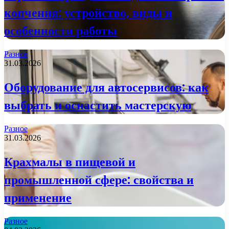
копчения: устройство, виды и
особенности работы
Разное
31.03.2026
Оборудование для автосервисов: как
выбрать и оснастить мастерскую
Разное
31.03.2026
Крахмалы в пищевой и
промышленной сфере: свойства и
применение
Разное