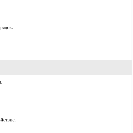
рядок.
а.
ойствие.