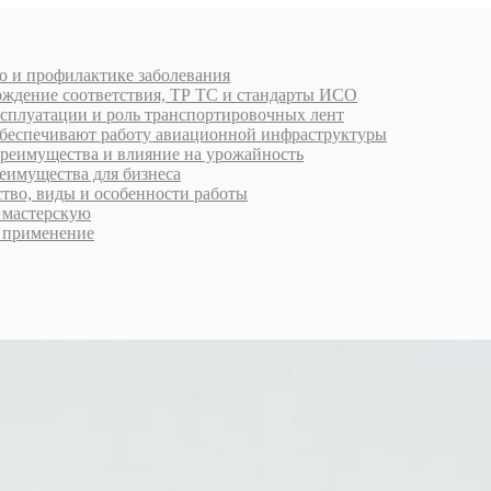
ю и профилактике заболевания
рждение соответствия, ТР ТС и стандарты ИСО
ксплуатации и роль транспортировочных лент
обеспечивают работу авиационной инфраструктуры
преимущества и влияние на урожайность
еимущества для бизнеса
ство, виды и особенности работы
ь мастерскую
 применение