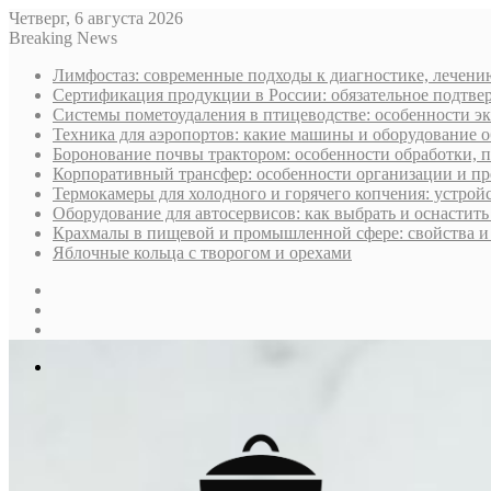
Четверг, 6 августа 2026
Breaking News
Лимфостаз: современные подходы к диагностике, лечени
Сертификация продукции в России: обязательное подтве
Системы пометоудаления в птицеводстве: особенности э
Техника для аэропортов: какие машины и оборудование 
Боронование почвы трактором: особенности обработки, 
Корпоративный трансфер: особенности организации и пр
Термокамеры для холодного и горячего копчения: устрой
Оборудование для автосервисов: как выбрать и оснастит
Крахмалы в пищевой и промышленной сфере: свойства и
Яблочные кольца с творогом и орехами
Sidebar
Случайная
статья
Log
In
Меню