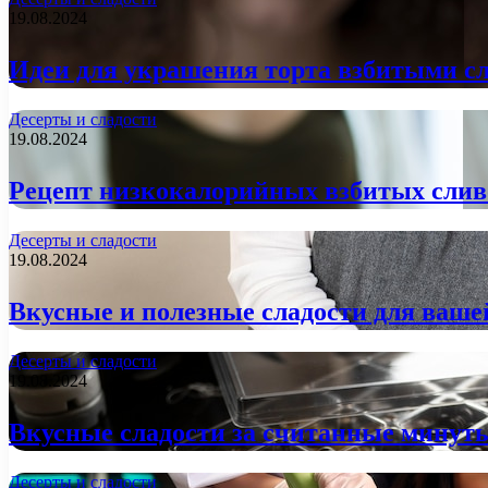
19.08.2024
Идеи для украшения торта взбитыми с
Десерты и сладости
19.08.2024
Рецепт низкокалорийных взбитых сливо
Десерты и сладости
19.08.2024
Вкусные и полезные сладости для ваше
Десерты и сладости
19.08.2024
Вкусные сладости за считанные минут
Десерты и сладости