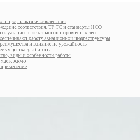
ю и профилактике заболевания
рждение соответствия, ТР ТС и стандарты ИСО
ксплуатации и роль транспортировочных лент
обеспечивают работу авиационной инфраструктуры
преимущества и влияние на урожайность
еимущества для бизнеса
ство, виды и особенности работы
ь мастерскую
 применение