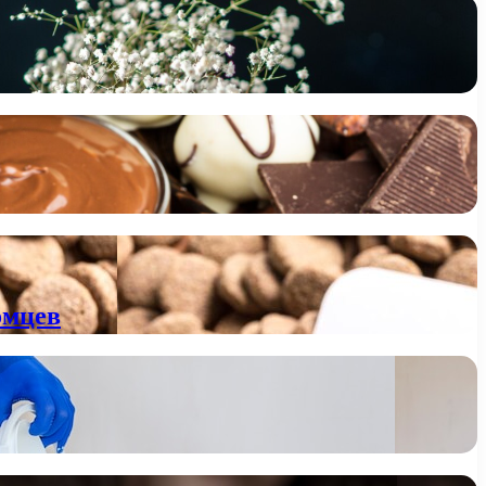
омцев