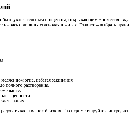
рий
т быть увлекательным процессом, открывающим множество вкусо
беспокоясь о лишних углеводах и жирах. Главное – выбрать прав
ры
 медленном огне, избегая закипания.
до полного растворения.
ремешайте.
и насыщенности.
 застывания.
т радовать вас и ваших близких. Экспериментируйте с ингредие