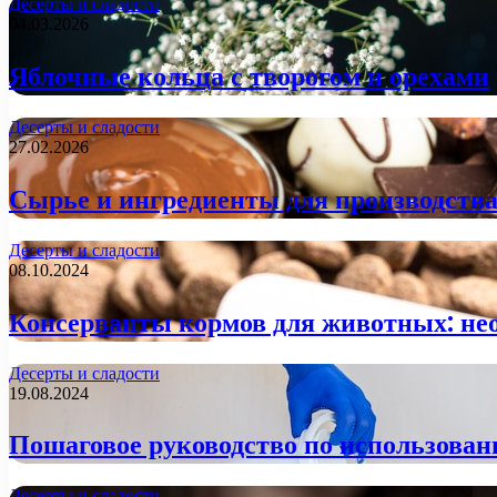
Десерты и сладости
04.03.2026
Яблочные кольца с творогом и орехами
Десерты и сладости
27.02.2026
Сырье и ингредиенты для производства
Десерты и сладости
08.10.2024
Консерванты кормов для животных: нео
Десерты и сладости
19.08.2024
Пошаговое руководство по использова
Десерты и сладости