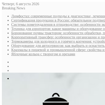
Четверг, 6 августа 2026
Breaking News
Лимфостаз: современные подходы к диагностике, лечени
Сертификация продукции в России: обязательное подтве
Системы пометоудаления в птицеводстве: особенности э
Техника для аэропортов: какие машины и оборудование 
Боронование почвы трактором: особенности обработки, 
Корпоративный трансфер: особенности организации и пр
Термокамеры для холодного и горячего копчения: устрой
Оборудование для автосервисов: как выбрать и оснастит
Крахмалы в пищевой и промышленной сфере: свойства и
Яблочные кольца с творогом и орехами
Sidebar
Случайная
статья
Log
In
Меню