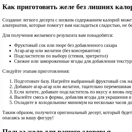
Как приготовить желе без лишних кало
Создание легкого десерта с низким содержанием калорий може
альтернатив, которые помогут вам насладиться сладостью, не 
Для получения желаемого результата вам понадобятся:
Фруктовый сок или пюре без добавленного сахара
Агар-агар или желатин (без консервантов)
Подсластители по выбору (стевия, эритритол)
Свежие или замороженные ягоды для добавления тексту
Следуйте этапам приготовления:
Подготовьте базу. Нагрейте выбранный фруктовый сок на
Добавьте агар-агар или желатин, тщательно перемешивая 
Если хотите, добавьте подсластитель по вкусу и вновь пе
Вылейте смесь в формы, добавляя ягоды для украшения 
Охладите в холодильнике минимум на несколько часов до
Таким образом, получится оригинальный десерт, который буде
опасаясь за вашу фигуру!
Польза желе для вашего здоровья