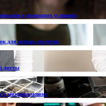
ливками в домашних условиях
к для легких десертов
й диеты
ы в микроволновке