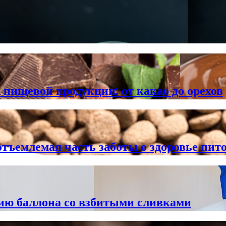
 пищевой продукции: от какао до орехов
тъемлемая часть заботы о здоровье пит
нию баллона со взбитыми сливками