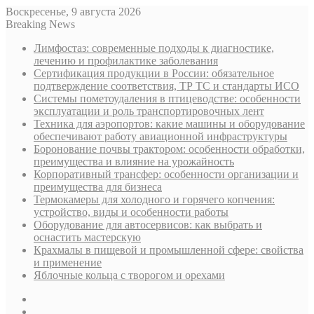
Воскресенье, 9 августа 2026
Breaking News
Лимфостаз: современные подходы к диагностике,
лечению и профилактике заболевания
Сертификация продукции в России: обязательное
подтверждение соответствия, ТР ТС и стандарты ИСО
Системы пометоудаления в птицеводстве: особенности
эксплуатации и роль транспортировочных лент
Техника для аэропортов: какие машины и оборудование
обеспечивают работу авиационной инфраструктуры
Боронование почвы трактором: особенности обработки,
преимущества и влияние на урожайность
Корпоративный трансфер: особенности организации и
преимущества для бизнеса
Термокамеры для холодного и горячего копчения:
устройство, виды и особенности работы
Оборудование для автосервисов: как выбрать и
оснастить мастерскую
Крахмалы в пищевой и промышленной сфере: свойства
и применение
Яблочные кольца с творогом и орехами
Sidebar
Случайная