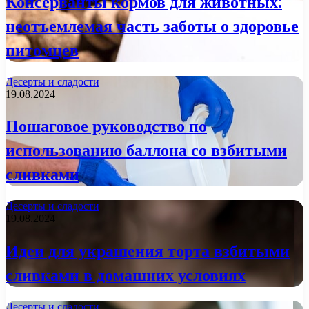
Консерванты кормов для животных:
неотъемлемая часть заботы о здоровье
питомцев
Десерты и сладости
19.08.2024
Пошаговое руководство по
использованию баллона со взбитыми
сливками
Десерты и сладости
19.08.2024
Идеи для украшения торта взбитыми
сливками в домашних условиях
Десерты и сладости