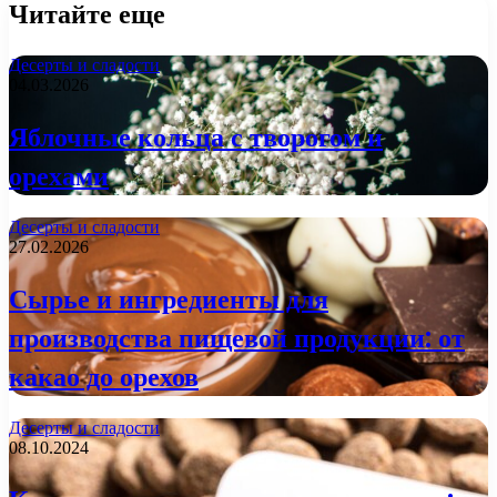
Читайте еще
Десерты и сладости
04.03.2026
Яблочные кольца с творогом и
орехами
Десерты и сладости
27.02.2026
Сырье и ингредиенты для
производства пищевой продукции: от
какао до орехов
Десерты и сладости
08.10.2024