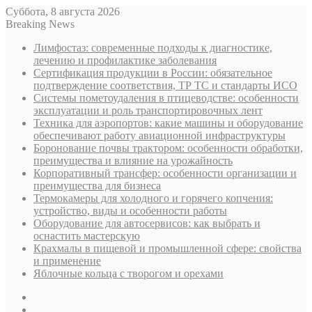
Суббота, 8 августа 2026
Breaking News
Лимфостаз: современные подходы к диагностике,
лечению и профилактике заболевания
Сертификация продукции в России: обязательное
подтверждение соответствия, ТР ТС и стандарты ИСО
Системы пометоудаления в птицеводстве: особенности
эксплуатации и роль транспортировочных лент
Техника для аэропортов: какие машины и оборудование
обеспечивают работу авиационной инфраструктуры
Боронование почвы трактором: особенности обработки,
преимущества и влияние на урожайность
Корпоративный трансфер: особенности организации и
преимущества для бизнеса
Термокамеры для холодного и горячего копчения:
устройство, виды и особенности работы
Оборудование для автосервисов: как выбрать и
оснастить мастерскую
Крахмалы в пищевой и промышленной сфере: свойства
и применение
Яблочные кольца с творогом и орехами
Sidebar
Случайная