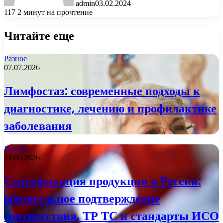
admin
03.02.2024
117
2 минут на прочтение
Читайте еще
Разное
07.07.2026
Лимфостаз: современные подходы к
диагностике, лечению и профилактике
заболевания
Разное
24.06.2026
Сертификация продукции в России:
обязательное подтверждение
соответствия, ТР ТС и стандарты ИСО