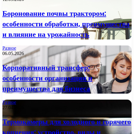
Боронование почвы трактором:
особенности обработки, преимущества
и влияние на урожайность
Разное
06.05.2026
Корпоративный трансфер:
особенности организации и
преимущества для бизнеса
Разное
27.04.2026
Термокамеры для холодного и горячего
копчения: устройство, виды и