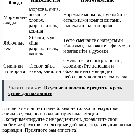
блюда
Морковь, яйца,
овсяные
Нарежьте морковь, смешайте с
Морковные
хлопья,
остальными компонентами,
оладьи
разрыхлитель,
выпекайте на сковороде.
корица
Яблоки, мука,
Тесто смешайте с натертыми
Яблочные
яйца,
яблоками, выложите в формочки
кексы
разрыхлитель,
и запекайте в духовке.
ваниль
Смешайте все ингридиенты,
Сырники
Творог, яйца,
сформируйте лепешки и
из творога
манка, ванилин
обжарьте на сковороде с
небольшим количеством масла.
Читать так же:
Вкусные и полезные рецепты крем-
супов для малышей
Эти легкие и аппетитные блюда не только порадуют вас
своим вкусом, но и подарят приятные эмоции.
Экспериментируйте с ингредиентами, добавляйте свои
любимые фруктовые и ягодные добавки, создавая уникальные
вариации. Приятного вам аппетита!