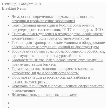
Пятница, 7 августа 2026
Breaking News
Лимфостаз: современные подходы к диагностике,
лечению и профилактике заболевания
Сертификация продукции в России: обязательное
подтверждение соответствия, ТР ТС и стандарты ИСО
Системы пометоудаления в птицеводстве: особенности
эксплуатации и роль транспортировочных лент
Техника для аэропортов: какие машины и оборудование
обеспечивают работу авиационной инфраструктуры
Боронование почвы трактором: особенности обработки,
преимущества и влияние на урожайность
Корпоративный трансфер: особенности организации и
преимущества для бизнеса
Термокамеры для холодного и горячего копчения:
устройство, виды и особенности работы
Оборудование для автосервисов: как выбрать и
оснастить мастерскую
Крахмалы в пищевой и промышленной сфере: свойства
и применение
Яблочные кольца с творогом и орехами
Sidebar
Случайная