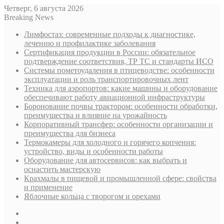
Четверг, 6 августа 2026
Breaking News
Лимфостаз: современные подходы к диагностике,
лечению и профилактике заболевания
Сертификация продукции в России: обязательное
подтверждение соответствия, ТР ТС и стандарты ИСО
Системы пометоудаления в птицеводстве: особенности
эксплуатации и роль транспортировочных лент
Техника для аэропортов: какие машины и оборудование
обеспечивают работу авиационной инфраструктуры
Боронование почвы трактором: особенности обработки,
преимущества и влияние на урожайность
Корпоративный трансфер: особенности организации и
преимущества для бизнеса
Термокамеры для холодного и горячего копчения:
устройство, виды и особенности работы
Оборудование для автосервисов: как выбрать и
оснастить мастерскую
Крахмалы в пищевой и промышленной сфере: свойства
и применение
Яблочные кольца с творогом и орехами
Sidebar
Случайная