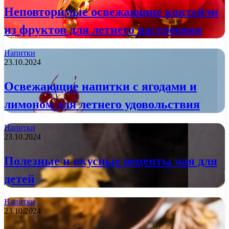
Неповторимые освежающие коктейли
из фруктов для летнего настроения
Напитки
23.10.2024
Освежающие напитки с ягодами и
лимоном для летнего удовольствия
Напитки
23.10.2024
Полезные и вкусные рецепты чая для
детей
Напитки
23.10.2024