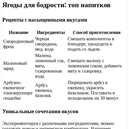
Ягоды для бодрости: топ напитков
Рецепты с насыщенными вкусами
Название
Ингредиенты
Способ приготовления
Черная
Смешать компоненты в
Смородиновый
смородина,
блендере, процедить и
фреш
мед, вода
подать со льдом.
Малина,
лимонный сок,
Смешать малину с
Малиновый
мята,
лимонным соком, добавить
заряд
газированная
мяту и газировку.
вода
Арбузно-
Пюрировать арбуз и
Арбуз,
ежевичное
ежевику, украсить
ежевика,
тонизирующее
базиликом. Поставить в
базилик
снадобье
холодильник на 30 минут.
Уникальные сочетания вкусов
Экспериментируя с различными ингредиентами, можно
создавать новые и интересные комбинации. Например,