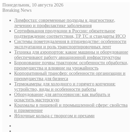
Понедельник, 10 августа 2026
Breaking News
Лимфостаз: современные подходы к диагностике,
лечению и профилактике заболевания
Сертификация продукции в России: обязательное
подтверждение соответствия, ТР ТС и стандарты ИСО
Системы пометоудаления в птицеводстве: особенности
эксплуатации и роль транспортировочных лент
Техника для аэропортов: какие машины и оборудование
обеспечивают работу авиационной инфраструктуры
Боронование почвы трактором: особенности обработки,
преимущества и влияние на урожайность
Корпоративный трансфер: особенности организации и
преимущества для бизнеса
Термокамеры для холодного и горячего копчения:
устройство, виды и особенности работы
Оборудование для автосервисов: как выбрать и
оснастить мастерскую
Крахмалы в пищевой и промышленной сфере: свойства
и применение
Яблочные кольца с творогом и орехами
Sidebar
Случайная