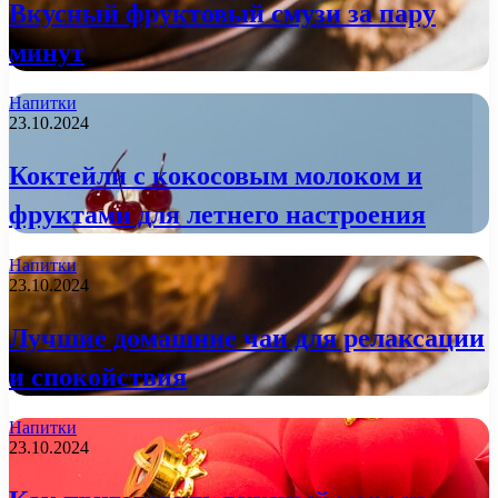
Вкусный фруктовый смузи за пару
минут
Напитки
23.10.2024
Коктейли с кокосовым молоком и
фруктами для летнего настроения
Напитки
23.10.2024
Лучшие домашние чаи для релаксации
и спокойствия
Напитки
23.10.2024