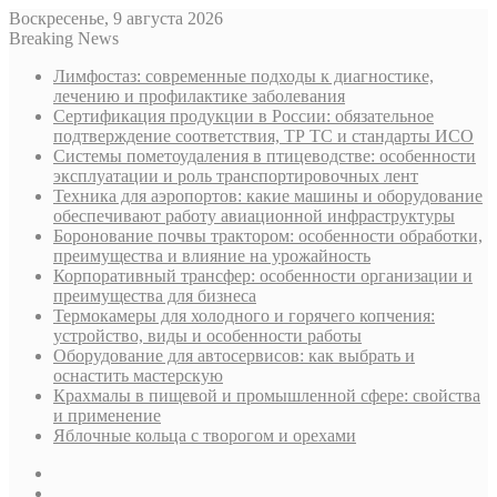
Воскресенье, 9 августа 2026
Breaking News
Лимфостаз: современные подходы к диагностике,
лечению и профилактике заболевания
Сертификация продукции в России: обязательное
подтверждение соответствия, ТР ТС и стандарты ИСО
Системы пометоудаления в птицеводстве: особенности
эксплуатации и роль транспортировочных лент
Техника для аэропортов: какие машины и оборудование
обеспечивают работу авиационной инфраструктуры
Боронование почвы трактором: особенности обработки,
преимущества и влияние на урожайность
Корпоративный трансфер: особенности организации и
преимущества для бизнеса
Термокамеры для холодного и горячего копчения:
устройство, виды и особенности работы
Оборудование для автосервисов: как выбрать и
оснастить мастерскую
Крахмалы в пищевой и промышленной сфере: свойства
и применение
Яблочные кольца с творогом и орехами
Sidebar
Случайная