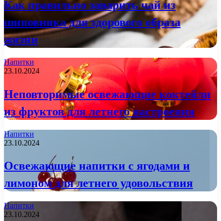
Как правильно заварить чай из
шиповника для здорового образа
жизни
Напитки
23.10.2024
Неповторимые освежающие коктейли
из фруктов для летнего настроения
Напитки
23.10.2024
Освежающие напитки с ягодами и
лимоном для летнего удовольствия
Напитки
23.10.2024