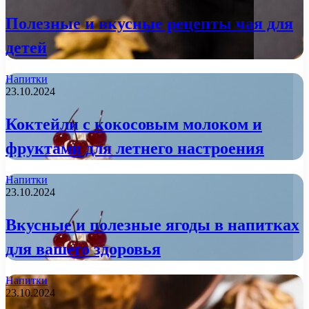
Полезные и вкусные рецепты чая для
детей
Напитки
23.10.2024
Коктейли с кокосовым молоком и
фруктами для летнего настроения
Напитки
23.10.2024
Вкусные и полезные ягоды в напитках
для вашего здоровья
Напитки
23.10.2024