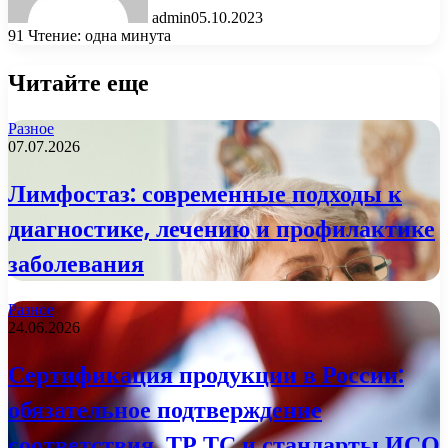
admin
05.10.2023
91
Чтение: одна минута
Читайте еще
Разное
07.07.2026
Лимфостаз: современные подходы к
диагностике, лечению и профилактике
заболевания
Разное
24.06.2026
Сертификация продукции в России:
обязательное подтверждение
соответствия, ТР ТС и стандарты ИСО