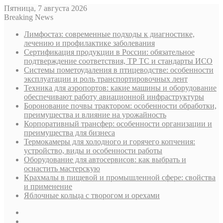
Пятница, 7 августа 2026
Breaking News
Лимфостаз: современные подходы к диагностике,
лечению и профилактике заболевания
Сертификация продукции в России: обязательное
подтверждение соответствия, ТР ТС и стандарты ИСО
Системы пометоудаления в птицеводстве: особенности
эксплуатации и роль транспортировочных лент
Техника для аэропортов: какие машины и оборудование
обеспечивают работу авиационной инфраструктуры
Боронование почвы трактором: особенности обработки,
преимущества и влияние на урожайность
Корпоративный трансфер: особенности организации и
преимущества для бизнеса
Термокамеры для холодного и горячего копчения:
устройство, виды и особенности работы
Оборудование для автосервисов: как выбрать и
оснастить мастерскую
Крахмалы в пищевой и промышленной сфере: свойства
и применение
Яблочные кольца с творогом и орехами
Sidebar
Случайная