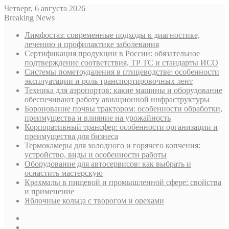
Четверг, 6 августа 2026
Breaking News
Лимфостаз: современные подходы к диагностике,
лечению и профилактике заболевания
Сертификация продукции в России: обязательное
подтверждение соответствия, ТР ТС и стандарты ИСО
Системы пометоудаления в птицеводстве: особенности
эксплуатации и роль транспортировочных лент
Техника для аэропортов: какие машины и оборудование
обеспечивают работу авиационной инфраструктуры
Боронование почвы трактором: особенности обработки,
преимущества и влияние на урожайность
Корпоративный трансфер: особенности организации и
преимущества для бизнеса
Термокамеры для холодного и горячего копчения:
устройство, виды и особенности работы
Оборудование для автосервисов: как выбрать и
оснастить мастерскую
Крахмалы в пищевой и промышленной сфере: свойства
и применение
Яблочные кольца с творогом и орехами
Sidebar
Случайная