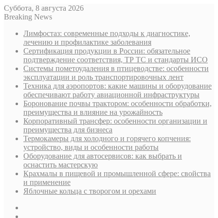
Суббота, 8 августа 2026
Breaking News
Лимфостаз: современные подходы к диагностике,
лечению и профилактике заболевания
Сертификация продукции в России: обязательное
подтверждение соответствия, ТР ТС и стандарты ИСО
Системы пометоудаления в птицеводстве: особенности
эксплуатации и роль транспортировочных лент
Техника для аэропортов: какие машины и оборудование
обеспечивают работу авиационной инфраструктуры
Боронование почвы трактором: особенности обработки,
преимущества и влияние на урожайность
Корпоративный трансфер: особенности организации и
преимущества для бизнеса
Термокамеры для холодного и горячего копчения:
устройство, виды и особенности работы
Оборудование для автосервисов: как выбрать и
оснастить мастерскую
Крахмалы в пищевой и промышленной сфере: свойства
и применение
Яблочные кольца с творогом и орехами
Sidebar
Случайная