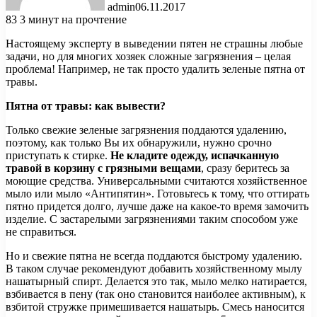
admin
06.11.2017
83
3 минут на прочтение
Настоящему эксперту в выведении пятен не страшны любые
задачи, но для многих хозяек сложные загрязнения – целая
проблема! Например, не так просто удалить зеленые пятна от
травы.
Пятна от травы: как вывести?
Только свежие зеленые загрязнения поддаются удалению,
поэтому, как только Вы их обнаружили, нужно срочно
приступать к стирке.
Не кладите одежду, испачканную
травой в корзину с грязными вещами
, сразу беритесь за
моющие средства. Универсальными считаются хозяйственное
мыло или мыло «Антипятин». Готовьтесь к тому, что оттирать
пятно придется долго, лучше даже на какое-то время замочить
изделие. С застарелыми загрязнениями таким способом уже
не справиться.
Но и свежие пятна не всегда поддаются быстрому удалению.
В таком случае рекомендуют добавить хозяйственному мылу
нашатырный спирт. Делается это так, мыло мелко натирается,
взбивается в пену (так оно становится наиболее активным), к
взбитой стружке примешивается нашатырь. Смесь наносится