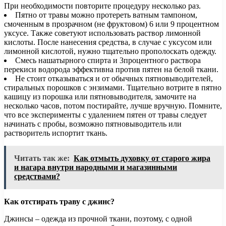
При необходимости повторите процедуру несколько раз.
Пятно от травы можно протереть ватным тампоном,
смоченным в прозрачном (не фруктовом) 6 или 9 процентном
уксусе. Также советуют использовать раствор лимонной
кислоты. После нанесения средства, в случае с уксусом или
лимонной кислотой, нужно тщательно прополоскать одежду.
Смесь нашатырного спирта и 3процентного раствора
перекиси водорода эффективна против пятен на белой ткани.
Не стоит отказываться и от обычных пятновыводителей,
стиральных порошков с энзимами. Тщательно вотрите в пятно
кашицу из порошка или пятновыводителя, замочите на
несколько часов, потом постирайте, лучше вручную. Помните,
что все эксперименты с удалением пятен от травы следует
начинать с пробы, возможно пятновыводитель или
растворитель испортит ткань.
Читать так же:
Как отмыть духовку от старого жира
и нагара внутри народными и магазинными
средствами?
Как отстирать траву с джинс?
Джинсы – одежда из прочной ткани, поэтому, с одной