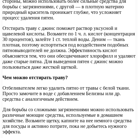
стороны, можно использовать более сильные средства для
борьбы с загрязнениями, с другой — в плотную материю
природный краситель проникает глубже, что усложняет
процесс удаления пятен.
Отстирать траву с джинс поможет раствор уксусной и
щавелевой кислоты. Возьмите по 1 ч. л. кислот (концентрация
30 процентов), залейте 1 ст. теплой воды. Деним — ткань
плотная, поэтому испортиться под воздействием подобных
пятновыводителей не должна. Эффективность кислот
объясняется тем, что они обесцвечивают хлорофилл и удаляют
даже старые пятна. Для выведения пятен с джинс можно
пользоваться даже жесткой щеткой.
Чем можно отстирать траву?
Отбеливателем легко удалить пятно от травы с белой ткани.
Просто замочите в воде с добавлением Белизны или др.
средства с аналогичным действием.
Для борьбы со сложными загрязнениями можно использовать
различные моющие средства, используемые в домашнем
хозяйстве. Возьмите щетку, капните на нее немного средства
для посуды и активно потрите, пока не добьетесь нужного
эффекта.