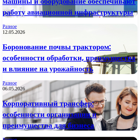
машины и оборудование обеспечивают
работу авиационной инфраструктуры
Разное
12.05.2026
Боронование почвы трактором:
особенности обработки, преимущества
и влияние на урожайность
Разное
06.05.2026
Корпоративный трансфер:
особенности организации и
преимущества для бизнеса
Разное