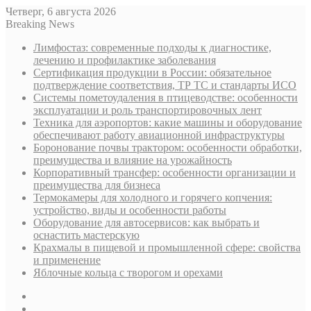
Четверг, 6 августа 2026
Breaking News
Лимфостаз: современные подходы к диагностике,
лечению и профилактике заболевания
Сертификация продукции в России: обязательное
подтверждение соответствия, ТР ТС и стандарты ИСО
Системы пометоудаления в птицеводстве: особенности
эксплуатации и роль транспортировочных лент
Техника для аэропортов: какие машины и оборудование
обеспечивают работу авиационной инфраструктуры
Боронование почвы трактором: особенности обработки,
преимущества и влияние на урожайность
Корпоративный трансфер: особенности организации и
преимущества для бизнеса
Термокамеры для холодного и горячего копчения:
устройство, виды и особенности работы
Оборудование для автосервисов: как выбрать и
оснастить мастерскую
Крахмалы в пищевой и промышленной сфере: свойства
и применение
Яблочные кольца с творогом и орехами
Sidebar
Случайная