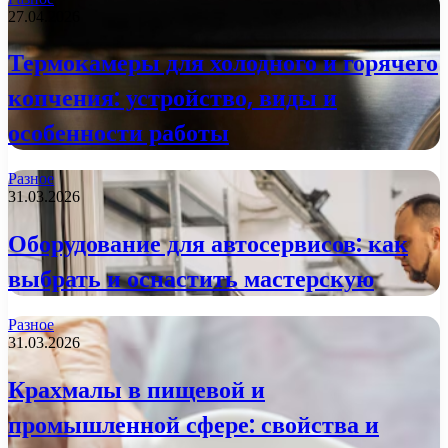
27.04.2026
Термокамеры для холодного и горячего
копчения: устройство, виды и
особенности работы
Разное
31.03.2026
Оборудование для автосервисов: как
выбрать и оснастить мастерскую
Разное
31.03.2026
Крахмалы в пищевой и
промышленной сфере: свойства и