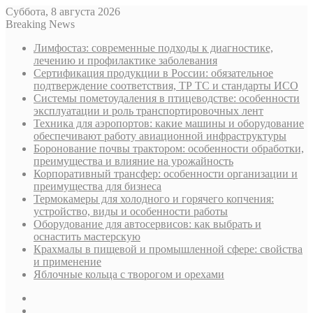
Суббота, 8 августа 2026
Breaking News
Лимфостаз: современные подходы к диагностике,
лечению и профилактике заболевания
Сертификация продукции в России: обязательное
подтверждение соответствия, ТР ТС и стандарты ИСО
Системы пометоудаления в птицеводстве: особенности
эксплуатации и роль транспортировочных лент
Техника для аэропортов: какие машины и оборудование
обеспечивают работу авиационной инфраструктуры
Боронование почвы трактором: особенности обработки,
преимущества и влияние на урожайность
Корпоративный трансфер: особенности организации и
преимущества для бизнеса
Термокамеры для холодного и горячего копчения:
устройство, виды и особенности работы
Оборудование для автосервисов: как выбрать и
оснастить мастерскую
Крахмалы в пищевой и промышленной сфере: свойства
и применение
Яблочные кольца с творогом и орехами
Sidebar
Случайная