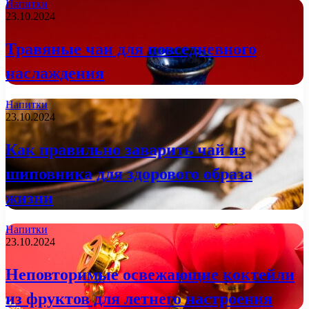
Напитки
23.10.2024
Травяные чаи для повседневного
наслаждения
Напитки
23.10.2024
Как правильно заварить чай из
шиповника для здорового образа
жизни
Напитки
23.10.2024
Неповторимые освежающие коктейли
из фруктов для летнего настроения