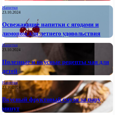
Напитки
23.10.2024
Освежающие напитки с ягодами и
лимоном для летнего удовольствия
Напитки
23.10.2024
Полезные и вкусные рецепты чая для
детей
Напитки
23.10.2024
Вкусный фруктовый смузи за пару
минут