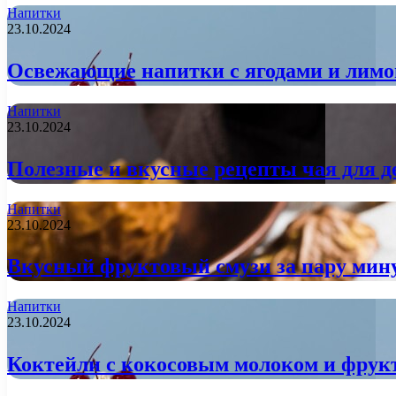
Напитки
23.10.2024
Освежающие напитки с ягодами и лимон
Напитки
23.10.2024
Полезные и вкусные рецепты чая для д
Напитки
23.10.2024
Вкусный фруктовый смузи за пару мин
Напитки
23.10.2024
Коктейли с кокосовым молоком и фрукт