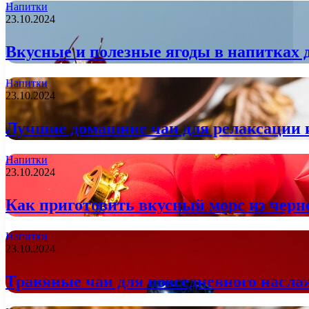
Напитки
23.10.2024
Вкусные и полезные ягоды в напитках 
Напитки
23.10.2024
Лучшие домашние чаи для релаксации 
Напитки
23.10.2024
Как приготовить вкусный морс из чер
Напитки
23.10.2024
Травяные чаи для повседневного насла