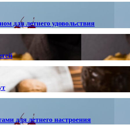
ом для летнего удовольствия
етей
ут
ами для летнего настроения