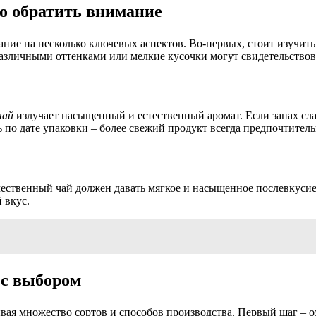
то обратить внимание
ание на несколько ключевых аспектов. Во-первых, стоит изучит
зличными оттенками или мелкие кусочки могут свидетельствова
чай
излучает насыщенный и естественный аромат. Если запах сл
 по дате упаковки – более свежий продукт всегда предпочтитель
чественный чай должен давать мягкое и насыщенное послевкусие,
 вкус.
 с выбором
ывая множество сортов и способов производства. Первый шаг – 