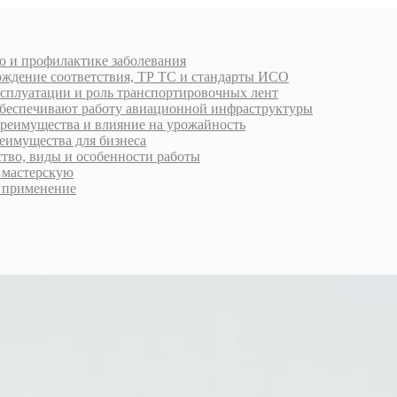
ю и профилактике заболевания
рждение соответствия, ТР ТС и стандарты ИСО
ксплуатации и роль транспортировочных лент
обеспечивают работу авиационной инфраструктуры
преимущества и влияние на урожайность
еимущества для бизнеса
ство, виды и особенности работы
ь мастерскую
 применение