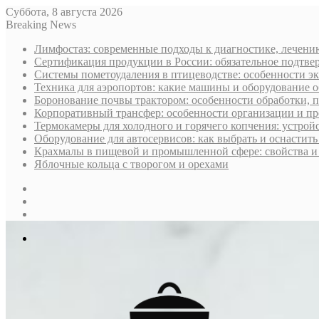
Суббота, 8 августа 2026
Breaking News
Лимфостаз: современные подходы к диагностике, лечени
Сертификация продукции в России: обязательное подтве
Системы пометоудаления в птицеводстве: особенности э
Техника для аэропортов: какие машины и оборудование 
Боронование почвы трактором: особенности обработки, 
Корпоративный трансфер: особенности организации и пр
Термокамеры для холодного и горячего копчения: устрой
Оборудование для автосервисов: как выбрать и оснастит
Крахмалы в пищевой и промышленной сфере: свойства и
Яблочные кольца с творогом и орехами
Sidebar
Случайная
статья
Log
In
Меню