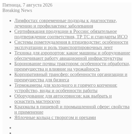
Пятница, 7 августа 2026
Breaking News
Лимфостаз: современные подходы к диагностике,
лечению и профилактике заболевания
Сертификация продукции в России: обязательное
подтверждение соответствия, ТР ТС и стандарты ИСО
Системы пометоудаления в птицеводстве: особенности
эксплуатации и роль транспортировочных лент
Техника для аэропортов: какие машины и оборудование
обеспечивают работу авиационной инфраструктуры
Боронование почвы трактором: особенности обработки,
преимущества и влияние на урожайность
Корпоративный трансфер: особенности организации и
преимущества для бизнеса
Термокамеры для холодного и горячего копчения:
устройство, виды и особенности работы
Оборудование для автосервисов: как выбрать и
оснастить мастерскую
Крахмалы в пищевой и промышленной сфере: свойства
и применение
Яблочные кольца с творогом и орехами
Sidebar
Случайная