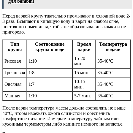
для bambini
Перед варкой крупу тщательно промывают в холодной воде 2-
3 раза. Всыпают в кипящую воду и варят на слабом огне,
постоянно помешивая, чтобы не образовывались комки и не
пригорело.
Тип
Соотношение
Время
Температура
крупы
крупы к воде
варки
подачи
15-20
Рисовая
1:10
35-40°C
мин.
Гречневая
1:8
15 мин.
35-40°C
10-15
Овсяная
1:7
35-40°C
мин.
Манная
1:10
5-7 мин.
35-40°C
После варки температура массы должна составлять не выше
40°C, чтобы избежать ожога слизистой и обеспечить
комфортное питание. Измерьте температуру чайным или
кухонным термометром либо капните немного на запястье.