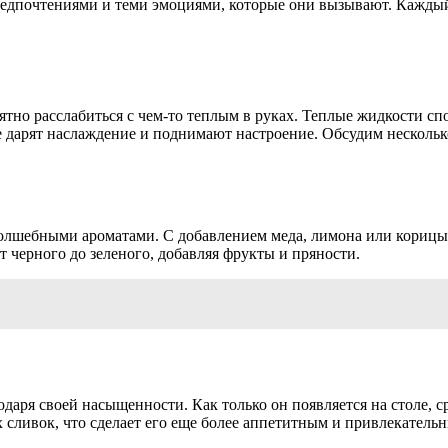
редпочтениями и теми эмоциями, которые они вызывают. Каждый
ятно расслабиться с чем-то теплым в руках. Теплые жидкости спо
ые дарят наслаждение и поднимают настроение. Обсудим нескольк
олшебными ароматами. С добавлением меда, лимона или корицы о
 черного до зеленого, добавляя фрукты и пряности.
даря своей насыщенности. Как только он появляется на столе, 
сливок, что сделает его еще более аппетитным и привлекатель