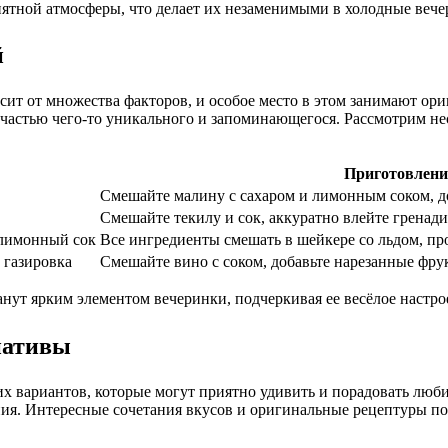
ятной атмосферы, что делает их незаменимыми в холодные вече
й
сит от множества факторов, и особое место в этом занимают ор
 частью чего-то уникального и запоминающегося. Рассмотрим не
Приготовлени
Смешайте малину с сахаром и лимонным соком, доб
Смешайте текилу и сок, аккуратно влейте гренади
 лимонный сок
Все ингредиенты смешать в шейкере со льдом, про
 газировка
Смешайте вино с соком, добавьте нарезанные фрук
анут ярким элементом вечеринки, подчеркивая ее весёлое настр
нативы
 вариантов, которые могут приятно удивить и порадовать люби
ния. Интересные сочетания вкусов и оригинальные рецептуры по