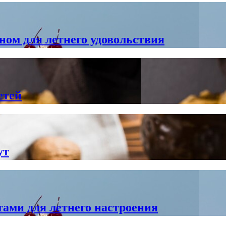
ом для летнего удовольствия
етей
ут
ами для летнего настроения