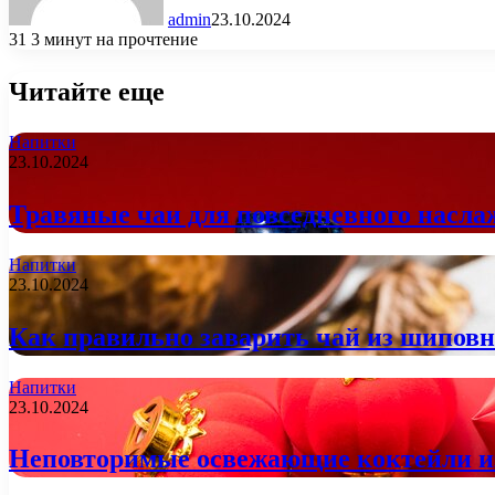
admin
23.10.2024
31
3 минут на прочтение
Читайте еще
Напитки
23.10.2024
Травяные чаи для повседневного насла
Напитки
23.10.2024
Как правильно заварить чай из шиповн
Напитки
23.10.2024
Неповторимые освежающие коктейли из