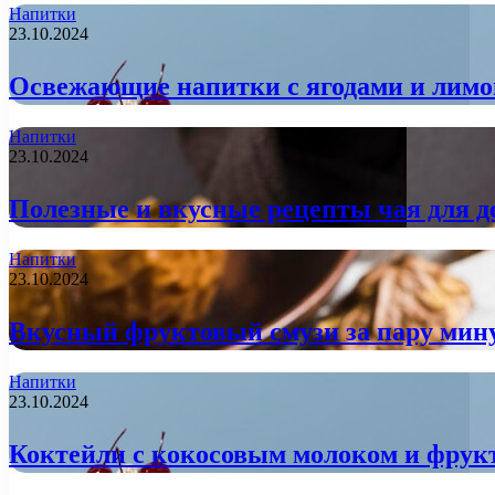
Напитки
23.10.2024
Освежающие напитки с ягодами и лимон
Напитки
23.10.2024
Полезные и вкусные рецепты чая для д
Напитки
23.10.2024
Вкусный фруктовый смузи за пару мин
Напитки
23.10.2024
Коктейли с кокосовым молоком и фрукт