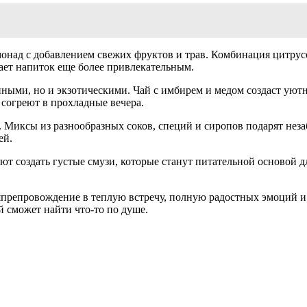
монад с добавлением свежих фруктов и трав. Комбинация цитру
ает напиток еще более привлекательным.
нными, но и экзотическими. Чай с имбирем и медом создаст уют
и согреют в прохладные вечера.
м. Миксы из разнообразных соков, специй и сиропов подарят не
ей.
т создать густые смузи, которые станут питательной основой д
япрепровождение в теплую встречу, полную радостных эмоций 
 сможет найти что-то по душе.