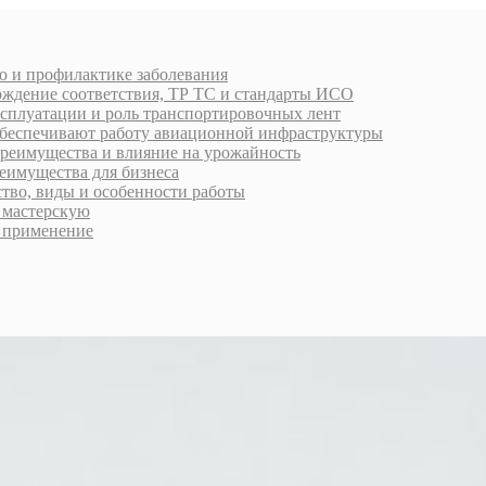
ю и профилактике заболевания
рждение соответствия, ТР ТС и стандарты ИСО
ксплуатации и роль транспортировочных лент
обеспечивают работу авиационной инфраструктуры
преимущества и влияние на урожайность
еимущества для бизнеса
ство, виды и особенности работы
ь мастерскую
 применение