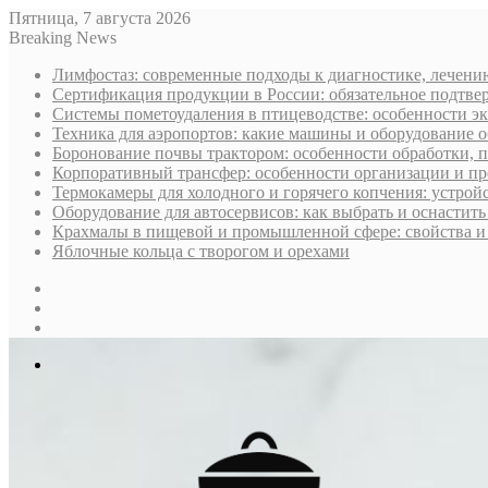
Пятница, 7 августа 2026
Breaking News
Лимфостаз: современные подходы к диагностике, лечени
Сертификация продукции в России: обязательное подтве
Системы пометоудаления в птицеводстве: особенности э
Техника для аэропортов: какие машины и оборудование 
Боронование почвы трактором: особенности обработки, 
Корпоративный трансфер: особенности организации и пр
Термокамеры для холодного и горячего копчения: устрой
Оборудование для автосервисов: как выбрать и оснастит
Крахмалы в пищевой и промышленной сфере: свойства и
Яблочные кольца с творогом и орехами
Sidebar
Случайная
статья
Log
In
Меню