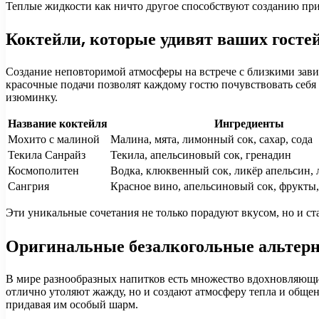
Теплые жидкости как ничто другое способствуют созданию при
Коктейли, которые удивят ваших госте
Создание неповторимой атмосферы на встрече с близкими зави
красочные подачи позволят каждому гостю почувствовать себя
изюминку.
Название коктейля
Ингредиенты
Мохито с малиной
Малина, мята, лимонный сок, сахар, сода
Текила Санрайз
Текила, апельсиновый сок, гренадин
Космополитен
Водка, клюквенный сок, ликёр апельсин,
Сангрия
Красное вино, апельсиновый сок, фрукты,
Эти уникальные сочетания не только порадуют вкусом, но и ст
Оригинальные безалкогольные альтер
В мире разнообразных напитков есть множество вдохновляющих
отлично утоляют жажду, но и создают атмосферу тепла и обще
придавая им особый шарм.