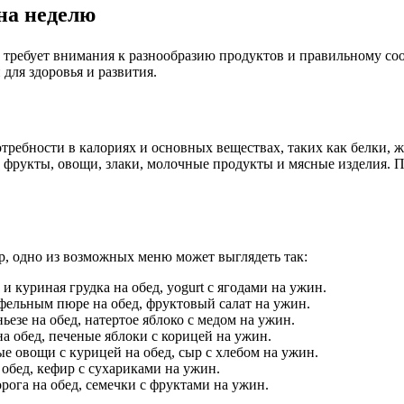
на неделю
 требует внимания к разнообразию продуктов и правильному со
для здоровья и развития.
ебности в калориях и основных веществах, таких как белки, жи
ь фрукты, овощи, злаки, молочные продукты и мясные изделия. П
, одно из возможных меню может выглядеть так:
и куриная грудка на обед, yogurt с ягодами на ужин.
офельным пюре на обед, фруктовый салат на ужин.
ьезе на обед, натертое яблоко с медом на ужин.
 на обед, печеные яблоки с корицей на ужин.
е овощи с курицей на обед, сыр с хлебом на ужин.
 обед, кефир с сухариками на ужин.
орога на обед, семечки с фруктами на ужин.