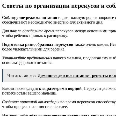
Советы по организации перекусов и с
Соблюдение режима питания
играет важную роль в здоровье
обеспечивают необходимую энергию для активного дня.
Для начала
определите время
перекусов между основными прием
чтобы ребенок привык к распорядку.
Подготовка разнообразных перекусов
также очень важна. Ис
более увлекательными для ребенка.
Учитывайте предпочтения
вашего малыша, предлагая ему выбр
основам здорового питания.
Читать так же:
Домашнее детское питание - рецепты и с
Важно также
следить за размерами порций
. Перекусы должны
потребностям вашего малыша.
Создание приятной атмосферы
во время перекусов способству
чтобы процесс питания стал веселее.
Наконец,
избегайте использования нездоровых закусок
, таки