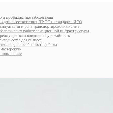
ю и профилактике заболевания
рждение соответствия, ТР ТС и стандарты ИСО
ксплуатации и роль транспортировочных лент
обеспечивают работу авиационной инфраструктуры
преимущества и влияние на урожайность
еимущества для бизнеса
ство, виды и особенности работы
ь мастерскую
 применение