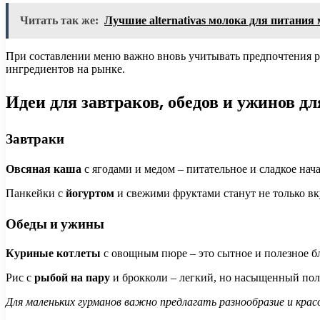
Читать так же:
Лучшие alternativas молока для питания
При составлении меню важно вновь учитывать предпочтения ре
ингредиентов на рынке.
Идеи для завтраков, обедов и ужинов д
Завтраки
Овсяная каша
с ягодами и медом – питательное и сладкое нач
Панкейки с
йогуртом
и свежими фруктами станут не только вк
Обеды и ужины
Куриные котлеты
с овощным пюре – это сытное и полезное б
Рис с
рыбой на пару
и брокколи – легкий, но насыщенный поле
Для маленьких гурманов важно предлагать разнообразие и кра