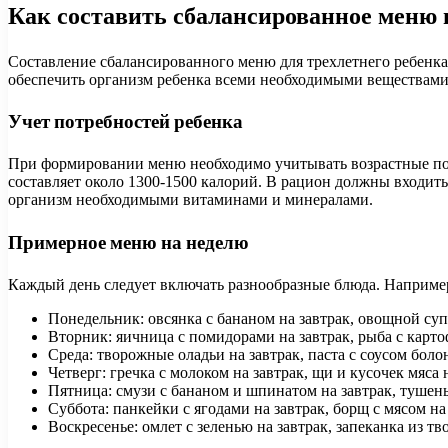
Как составить сбалансированное меню 
Составление сбалансированного меню для трехлетнего ребенка
обеспечить организм ребенка всеми необходимыми веществами 
Учет потребностей ребенка
При формировании меню необходимо учитывать возрастные потр
составляет около 1300-1500 калорий. В рацион должны входит
организм необходимыми витаминами и минералами.
Примерное меню на неделю
Каждый день следует включать разнообразные блюда. Например
Понедельник: овсянка с бананом на завтрак, овощной суп 
Вторник: яичница с помидорами на завтрак, рыба с карт
Среда: творожные оладьи на завтрак, паста с соусом болон
Четверг: гречка с молоком на завтрак, щи и кусочек мяса
Пятница: смузи с бананом и шпинатом на завтрак, тушены
Суббота: панкейки с ягодами на завтрак, борщ с мясом на
Воскресенье: омлет с зеленью на завтрак, запеканка из тв