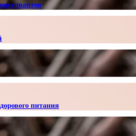
консервантов
й
здорового питания