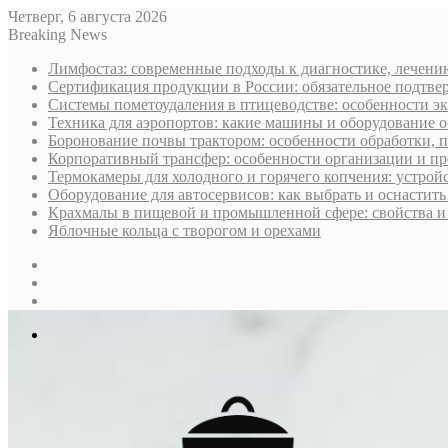
Четверг, 6 августа 2026
Breaking News
Лимфостаз: современные подходы к диагностике, лечени
Сертификация продукции в России: обязательное подтве
Системы пометоудаления в птицеводстве: особенности э
Техника для аэропортов: какие машины и оборудование 
Боронование почвы трактором: особенности обработки, 
Корпоративный трансфер: особенности организации и пр
Термокамеры для холодного и горячего копчения: устрой
Оборудование для автосервисов: как выбрать и оснастит
Крахмалы в пищевой и промышленной сфере: свойства и
Яблочные кольца с творогом и орехами
Sidebar
Случайная
статья
Log
In
Меню