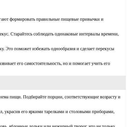
могают формировать правильные пищевые привычки и
кус. Старайтесь соблюдать одинаковые интервалы времени,
у. Это поможет избежать однообразия и сделает перекусы
вивает его самостоятельность, но и помогает учить его
риема пищи. Подбирайте порции, соответствующие возрасту и
л, украсив его яркими тарелками и столовыми приборами,
ковь, яблочные дольки или нежирный творог, что не только