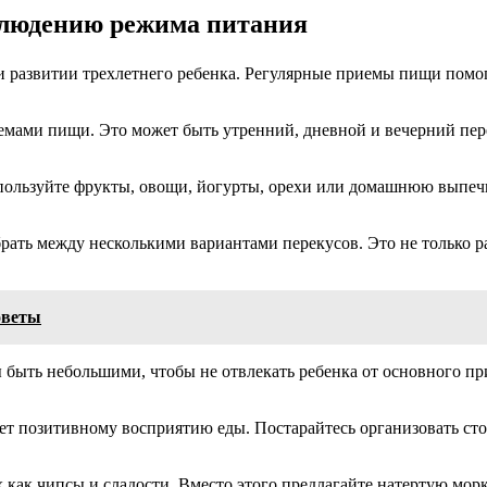
облюдению режима питания
 и развитии трехлетнего ребенка. Регулярные приемы пищи по
ами пищи. Это может быть утренний, дневной и вечерний пере
пользуйте фрукты, овощи, йогурты, орехи или домашнюю выпечк
ать между несколькими вариантами перекусов. Это не только раз
оветы
 быть небольшими, чтобы не отвлекать ребенка от основного п
ет позитивному восприятию еды. Постарайтесь организовать сто
х как чипсы и сладости. Вместо этого предлагайте натертую мор