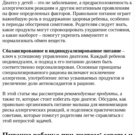
Диатез у детей – это не заболевание, а предрасположенность к
аллергическим реакциям и другим негативным проявлениям
на фоне определенных факторов. Правильное питание играет
важнейшую роль в поддержании здоровья ребенка, особенно
в периоды обострения симптомов. Родителям следует знать,
какие продукты могут спровоцировать ухудшение состояния,
а какие наоборот – помогут укрепить иммунитет и
нормализовать обмен веществ.
Сбалансированное и индивидуализированное питание
–
ключ к успешному управлению диатезом. Каждый ребенок
индивидуален, и подход к его питанию должен быть
соответственно персонализирован. Основные принципы
специализированного рациона включают исключение
аллергенов, употребление легко усваиваемых продуктов и
увеличение доли антиоксидантов в рационе.
В этой статье мы рассмотрим
рекомендуемые продукты
, а
также те, которые стоит избегать при диатезе. Обсудим, как
правильно организовать питание малыша для минимизации
риска аллергических реакций, и поделимся практическими
советами, которые помогут родителям легче справляться с
этой непростой задачей.
Питание ребенка при диатезе: советы и