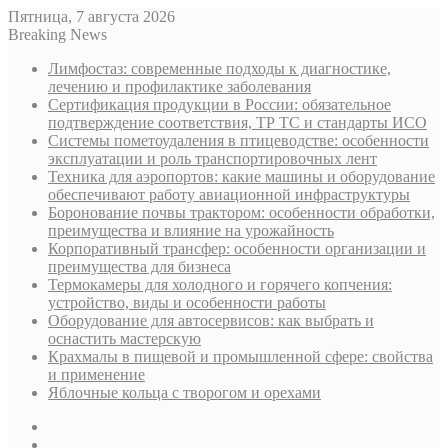
Пятница, 7 августа 2026
Breaking News
Лимфостаз: современные подходы к диагностике,
лечению и профилактике заболевания
Сертификация продукции в России: обязательное
подтверждение соответствия, ТР ТС и стандарты ИСО
Системы пометоудаления в птицеводстве: особенности
эксплуатации и роль транспортировочных лент
Техника для аэропортов: какие машины и оборудование
обеспечивают работу авиационной инфраструктуры
Боронование почвы трактором: особенности обработки,
преимущества и влияние на урожайность
Корпоративный трансфер: особенности организации и
преимущества для бизнеса
Термокамеры для холодного и горячего копчения:
устройство, виды и особенности работы
Оборудование для автосервисов: как выбрать и
оснастить мастерскую
Крахмалы в пищевой и промышленной сфере: свойства
и применение
Яблочные кольца с творогом и орехами
Sidebar
Случайная