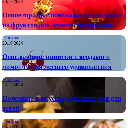
23.10.2024
Неповторимые освежающие коктейли
из фруктов для летнего настроения
Напитки
23.10.2024
Освежающие напитки с ягодами и
лимоном для летнего удовольствия
Напитки
23.10.2024
Полезные и вкусные рецепты чая для
детей
Напитки
23.10.2024