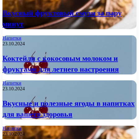
Вкусный фруктовый смузи за пару
минут
Напитки
23.10.2024
Коктейли с кокосовым молоком и
фруктами для летнего настроения
Напитки
23.10.2024
Вкусные и полезные ягоды в напитках
для вашего здоровья
Напитки
23.10.2024