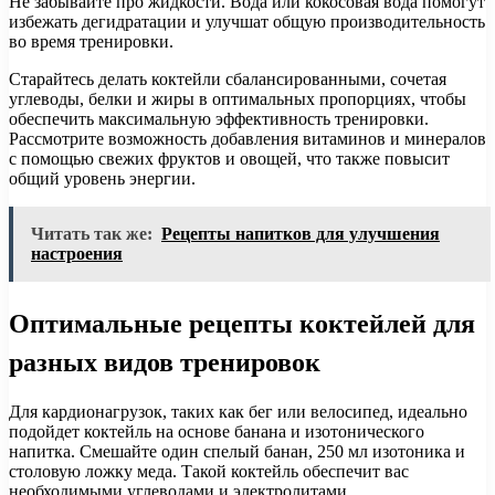
Не забывайте про жидкости. Вода или кокосовая вода помогут
избежать дегидратации и улучшат общую производительность
во время тренировки.
Старайтесь делать коктейли сбалансированными, сочетая
углеводы, белки и жиры в оптимальных пропорциях, чтобы
обеспечить максимальную эффективность тренировки.
Рассмотрите возможность добавления витаминов и минералов
с помощью свежих фруктов и овощей, что также повысит
общий уровень энергии.
Читать так же:
Рецепты напитков для улучшения
настроения
Оптимальные рецепты коктейлей для
разных видов тренировок
Для кардионагрузок, таких как бег или велосипед, идеально
подойдет коктейль на основе банана и изотонического
напитка. Смешайте один спелый банан, 250 мл изотоника и
столовую ложку меда. Такой коктейль обеспечит вас
необходимыми углеводами и электролитами.