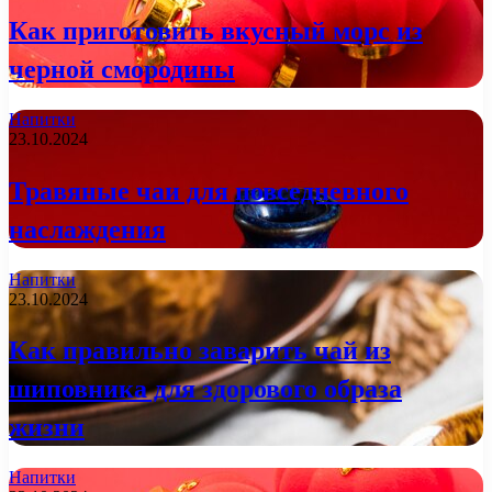
Как приготовить вкусный морс из
черной смородины
Напитки
23.10.2024
Травяные чаи для повседневного
наслаждения
Напитки
23.10.2024
Как правильно заварить чай из
шиповника для здорового образа
жизни
Напитки