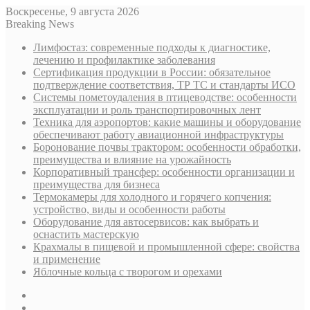
Воскресенье, 9 августа 2026
Breaking News
Лимфостаз: современные подходы к диагностике,
лечению и профилактике заболевания
Сертификация продукции в России: обязательное
подтверждение соответствия, ТР ТС и стандарты ИСО
Системы пометоудаления в птицеводстве: особенности
эксплуатации и роль транспортировочных лент
Техника для аэропортов: какие машины и оборудование
обеспечивают работу авиационной инфраструктуры
Боронование почвы трактором: особенности обработки,
преимущества и влияние на урожайность
Корпоративный трансфер: особенности организации и
преимущества для бизнеса
Термокамеры для холодного и горячего копчения:
устройство, виды и особенности работы
Оборудование для автосервисов: как выбрать и
оснастить мастерскую
Крахмалы в пищевой и промышленной сфере: свойства
и применение
Яблочные кольца с творогом и орехами
Sidebar
Случайная