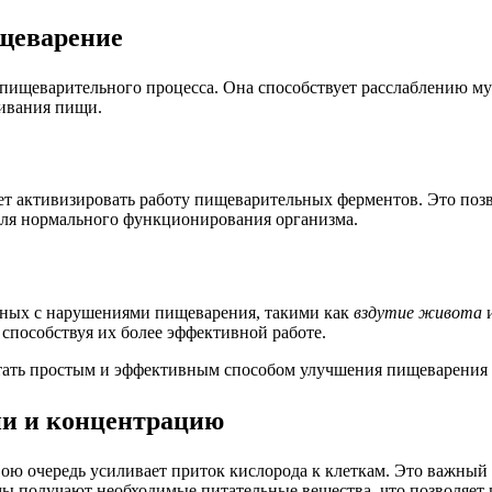
ищеварение
пищеварительного процесса. Она способствует расслаблению мус
ривания пищи.
т активизировать работу пищеварительных ферментов. Это позв
для нормального функционирования организма.
нных с нарушениями пищеварения, такими как
вздутие живота
и
способствуя их более эффективной работе.
стать простым и эффективным способом улучшения пищеварения 
ии и концентрацию
вою очередь усиливает приток кислорода к клеткам. Это важный
емы получают необходимые питательные вещества, что позволяет