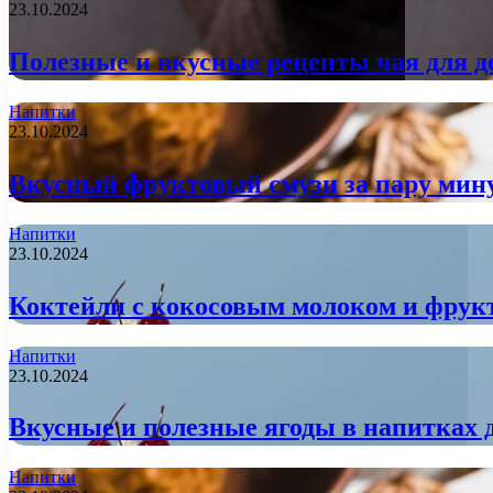
23.10.2024
Полезные и вкусные рецепты чая для д
Напитки
23.10.2024
Вкусный фруктовый смузи за пару мин
Напитки
23.10.2024
Коктейли с кокосовым молоком и фрукт
Напитки
23.10.2024
Вкусные и полезные ягоды в напитках 
Напитки