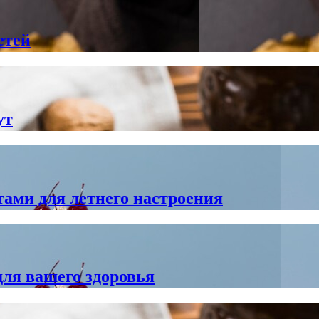
етей
ут
ами для летнего настроения
для вашего здоровья