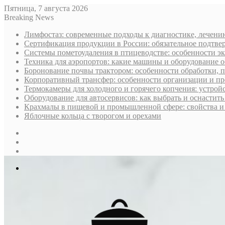
Пятница, 7 августа 2026
Breaking News
Лимфостаз: современные подходы к диагностике, лечени
Сертификация продукции в России: обязательное подтве
Системы пометоудаления в птицеводстве: особенности э
Техника для аэропортов: какие машины и оборудование 
Боронование почвы трактором: особенности обработки, 
Корпоративный трансфер: особенности организации и пр
Термокамеры для холодного и горячего копчения: устрой
Оборудование для автосервисов: как выбрать и оснастит
Крахмалы в пищевой и промышленной сфере: свойства и
Яблочные кольца с творогом и орехами
Sidebar
Случайная
статья
Log
In
Меню