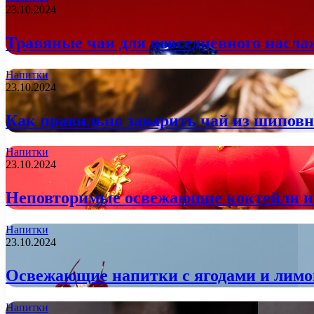
23.10.2024
Травяные чаи для повседневного насла
Напитки
23.10.2024
Как правильно заварить чай из шиповн
Напитки
23.10.2024
Неповторимые освежающие коктейли из
Напитки
23.10.2024
Освежающие напитки с ягодами и лимон
Напитки