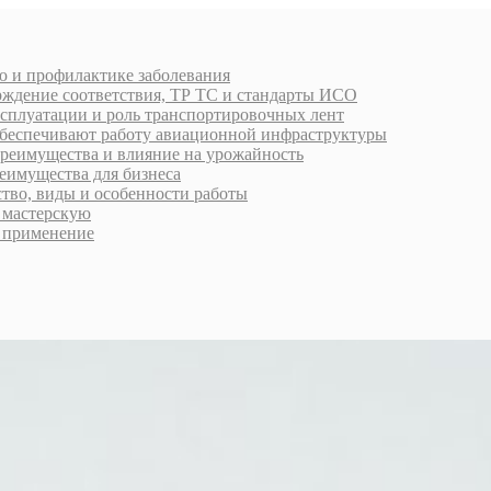
ю и профилактике заболевания
рждение соответствия, ТР ТС и стандарты ИСО
ксплуатации и роль транспортировочных лент
обеспечивают работу авиационной инфраструктуры
преимущества и влияние на урожайность
еимущества для бизнеса
ство, виды и особенности работы
ь мастерскую
 применение