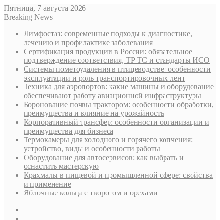
Пятница, 7 августа 2026
Breaking News
Лимфостаз: современные подходы к диагностике,
лечению и профилактике заболевания
Сертификация продукции в России: обязательное
подтверждение соответствия, ТР ТС и стандарты ИСО
Системы пометоудаления в птицеводстве: особенности
эксплуатации и роль транспортировочных лент
Техника для аэропортов: какие машины и оборудование
обеспечивают работу авиационной инфраструктуры
Боронование почвы трактором: особенности обработки,
преимущества и влияние на урожайность
Корпоративный трансфер: особенности организации и
преимущества для бизнеса
Термокамеры для холодного и горячего копчения:
устройство, виды и особенности работы
Оборудование для автосервисов: как выбрать и
оснастить мастерскую
Крахмалы в пищевой и промышленной сфере: свойства
и применение
Яблочные кольца с творогом и орехами
Sidebar
Случайная