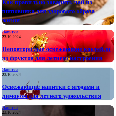
Как правильно заварить чай из
шиповника для здорового образа
жизни
Напитки
23.10.2024
Неповторимые освежающие коктейли
из фруктов для летнего настроения
Напитки
23.10.2024
Освежающие напитки с ягодами и
лимоном для летнего удовольствия
Напитки
23.10.2024