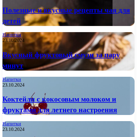
Полезные и вкусные рецепты чая для
детей
Напитки
23.10.2024
Вкусный фруктовый смузи за пару
минут
Напитки
23.10.2024
Коктейли с кокосовым молоком и
фруктами для летнего настроения
Напитки
23.10.2024