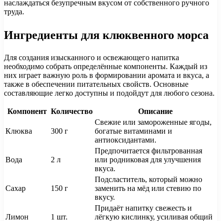
наслаждаться безупречным вкусом от собственного ручного
труда.
Ингредиенты для клюквенного морса
Для создания изысканного и освежающего напитка
необходимо собрать определённые компоненты. Каждый из
них играет важную роль в формировании аромата и вкуса, а
также в обеспечении питательных свойств. Основные
составляющие легко доступны и подойдут для любого сезона.
Компонент
Количество
Описание
Свежие или замороженные ягоды,
Клюква
300 г
богатые витаминами и
антиоксидантами.
Предпочитается фильтрованная
Вода
2 л
или родниковая для улучшения
вкуса.
Подсластитель, который можно
Сахар
150 г
заменить на мёд или стевию по
вкусу.
Придаёт напитку свежесть и
Лимон
1 шт.
лёгкую кислинку, усиливая общий