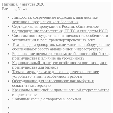
Пятница, 7 августа 2026
Breaking News
Лимфостаз: современные подходы к диагностике,
лечению и профилактике заболевания
Сертификация продукции в России: обязательное
подтверждение соответствия, ТР ТС и стандарты ИСО
Системы пометоудаления в птицеводстве: особенности
эксплуатации и роль транспортировочных лент
Техника для аэропортов: какие машины и оборудование
обеспечивают работу авиационной инфраструктуры
Боронование почвы трактором: особенности обработки,
преимущества и влияние на урожайность
Корпоративный трансфер: особенности организации и
преимущества для бизнеса
Термокамеры для холодного и горячего копчения:
устройство, виды и особенности работы
Оборудование для автосервисов: как выбрать и
оснастить мастерскую
Крахмалы в пищевой и промышленной сфере: свойства
и применение
Яблочные кольца с творогом и орехами
Sidebar
Случайная