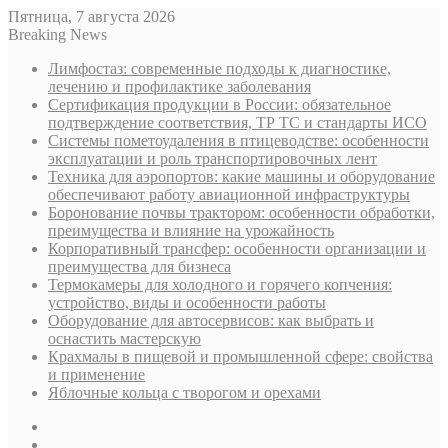
Пятница, 7 августа 2026
Breaking News
Лимфостаз: современные подходы к диагностике,
лечению и профилактике заболевания
Сертификация продукции в России: обязательное
подтверждение соответствия, ТР ТС и стандарты ИСО
Системы пометоудаления в птицеводстве: особенности
эксплуатации и роль транспортировочных лент
Техника для аэропортов: какие машины и оборудование
обеспечивают работу авиационной инфраструктуры
Боронование почвы трактором: особенности обработки,
преимущества и влияние на урожайность
Корпоративный трансфер: особенности организации и
преимущества для бизнеса
Термокамеры для холодного и горячего копчения:
устройство, виды и особенности работы
Оборудование для автосервисов: как выбрать и
оснастить мастерскую
Крахмалы в пищевой и промышленной сфере: свойства
и применение
Яблочные кольца с творогом и орехами
Sidebar
Случайная