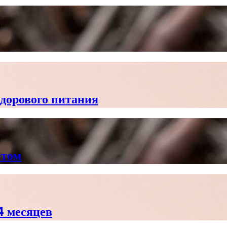
здорового питания
етом
4 месяцев