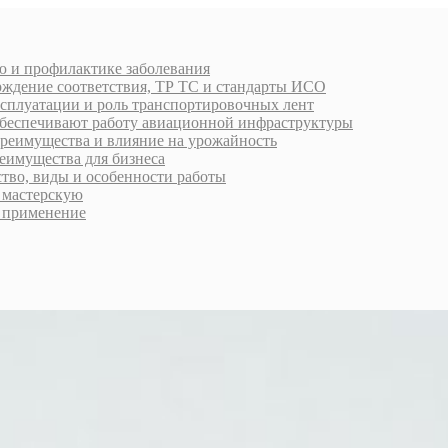
ю и профилактике заболевания
рждение соответствия, ТР ТС и стандарты ИСО
ксплуатации и роль транспортировочных лент
обеспечивают работу авиационной инфраструктуры
преимущества и влияние на урожайность
еимущества для бизнеса
ство, виды и особенности работы
ь мастерскую
 применение