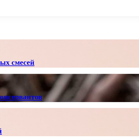
вых смесей
консервантов
й