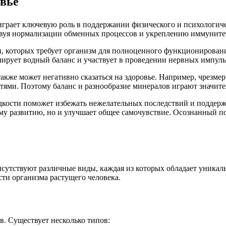
овье
 играет ключевую роль в поддержании физического и психологи
твуя нормализации обменных процессов и укреплению иммуните
 которых требует организм для полноценного функционирования
лирует водный баланс и участвует в проведении нервных импуль
акже может негативно сказаться на здоровье. Например, чрезме
стями. Поэтому баланс и разнообразие минералов играют значит
идкости поможет избежать нежелательных последствий и поддерж
му развитию, но и улучшает общее самочувствие. Осознанный п
исутствуют различные виды, каждая из которых обладает уника
ти организма растущего человека.
в. Существует несколько типов: