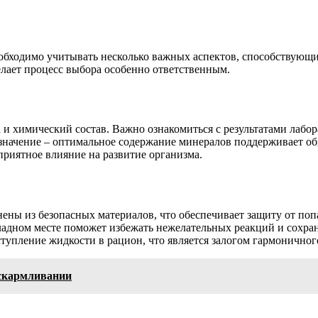
обходимо учитывать несколько важных аспектов, способствующ
елает процесс выбора особенно ответственным.
та и химический состав. Важно ознакомиться с результатами ла
значение – оптимальное содержание минералов поддерживает об
приятное влияние на развитие организма.
ны из безопасных материалов, что обеспечивает защиту от попа
ладном месте поможет избежать нежелательных реакций и сохран
упление жидкости в рацион, что является залогом гармоничного
вскармливании