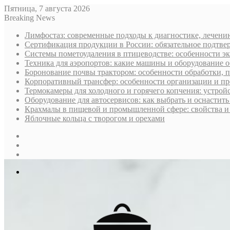
Пятница, 7 августа 2026
Breaking News
Лимфостаз: современные подходы к диагностике, лечени
Сертификация продукции в России: обязательное подтве
Системы пометоудаления в птицеводстве: особенности э
Техника для аэропортов: какие машины и оборудование 
Боронование почвы трактором: особенности обработки, 
Корпоративный трансфер: особенности организации и пр
Термокамеры для холодного и горячего копчения: устрой
Оборудование для автосервисов: как выбрать и оснастит
Крахмалы в пищевой и промышленной сфере: свойства и
Яблочные кольца с творогом и орехами
Sidebar
Случайная
статья
Log
In
Меню