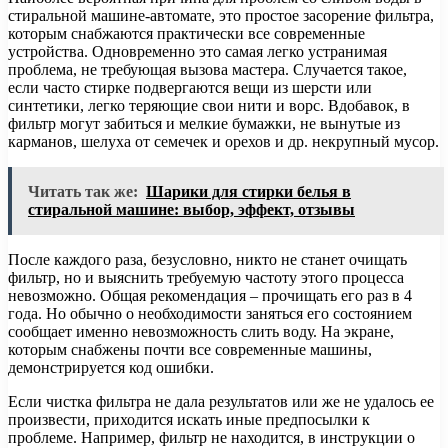
стиральной машине-автомате, это простое засорение фильтра,
которым снабжаются практически все современные
устройства. Одновременно это самая легко устранимая
проблема, не требующая вызова мастера. Случается такое,
если часто стирке подвергаются вещи из шерсти или
синтетики, легко теряющие свои нити и ворс. Вдобавок, в
фильтр могут забиться и мелкие бумажки, не вынутые из
карманов, шелуха от семечек и орехов и др. некрупный мусор.
Читать так же:
Шарики для стирки белья в
стиральной машине: выбор, эффект, отзывы
После каждого раза, безусловно, никто не станет очищать
фильтр, но и выяснить требуемую частоту этого процесса
невозможно. Общая рекомендация – прочищать его раз в 4
года. Но обычно о необходимости заняться его состоянием
сообщает именно невозможность слить воду. На экране,
которым снабжены почти все современные машины,
демонстрируется код ошибки.
Если чистка фильтра не дала результатов или же не удалось ее
произвести, приходится искать иные предпосылки к
проблеме. Например, фильтр не находится, в инструкции о