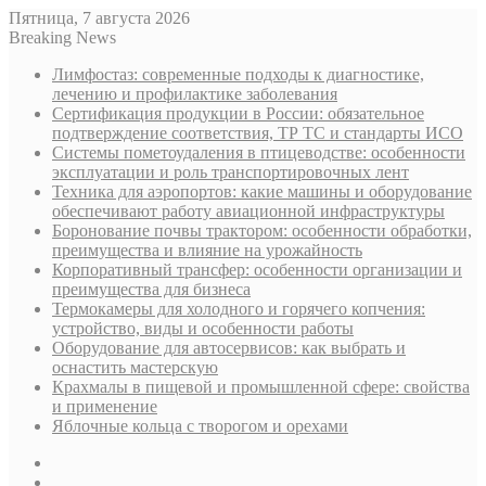
Пятница, 7 августа 2026
Breaking News
Лимфостаз: современные подходы к диагностике,
лечению и профилактике заболевания
Сертификация продукции в России: обязательное
подтверждение соответствия, ТР ТС и стандарты ИСО
Системы пометоудаления в птицеводстве: особенности
эксплуатации и роль транспортировочных лент
Техника для аэропортов: какие машины и оборудование
обеспечивают работу авиационной инфраструктуры
Боронование почвы трактором: особенности обработки,
преимущества и влияние на урожайность
Корпоративный трансфер: особенности организации и
преимущества для бизнеса
Термокамеры для холодного и горячего копчения:
устройство, виды и особенности работы
Оборудование для автосервисов: как выбрать и
оснастить мастерскую
Крахмалы в пищевой и промышленной сфере: свойства
и применение
Яблочные кольца с творогом и орехами
Sidebar
Случайная