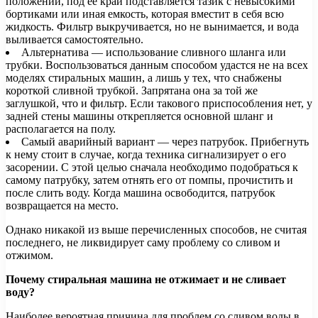
положении, под ее край подставляется тазик с невысокими
бортиками или иная емкость, которая вместит в себя всю
жидкость. Фильтр выкручивается, но не вынимается, и вода
выливается самостоятельно.
Альтернатива — использование сливного шланга или
трубки. Воспользоваться данным способом удастся не на всех
моделях стиральных машин, а лишь у тех, что снабжены
короткой сливной трубкой. Запрятана она за той же
заглушкой, что и фильтр. Если такового приспособления нет, у
задней стены машины открепляется основной шланг и
располагается на полу.
Самый аварийный вариант — через патрубок. Прибегнуть
к нему стоит в случае, когда техника сигнализирует о его
засорении. С этой целью сначала необходимо подобраться к
самому патрубку, затем отнять его от помпы, прочистить и
после слить воду. Когда машина освободится, патрубок
возвращается на место.
Однако никакой из выше перечисленных способов, не считая
последнего, не ликвидирует саму проблему со сливом и
отжимом.
Почему стиральная машина не отжимает и не сливает
воду?
Наиболее вероятная причина для проблем со сливом воды в