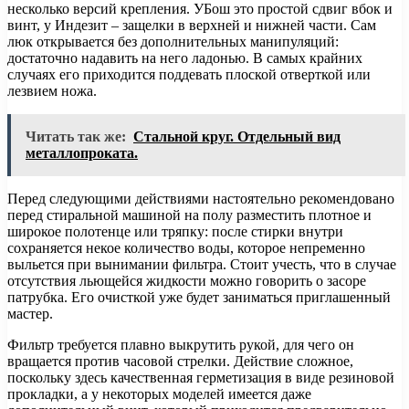
несколько версий крепления. УБош это простой сдвиг вбок и
винт, у Индезит – защелки в верхней и нижней части. Сам
люк открывается без дополнительных манипуляций:
достаточно надавить на него ладонью. В самых крайних
случаях его приходится поддевать плоской отверткой или
лезвием ножа.
Читать так же:
Стальной круг. Отдельный вид
металлопроката.
Перед следующими действиями настоятельно рекомендовано
перед стиральной машиной на полу разместить плотное и
широкое полотенце или тряпку: после стирки внутри
сохраняется некое количество воды, которое непременно
выльется при вынимании фильтра. Стоит учесть, что в случае
отсутствия льющейся жидкости можно говорить о засоре
патрубка. Его очисткой уже будет заниматься приглашенный
мастер.
Фильтр требуется плавно выкрутить рукой, для чего он
вращается против часовой стрелки. Действие сложное,
поскольку здесь качественная герметизация в виде резиновой
прокладки, а у некоторых моделей имеется даже