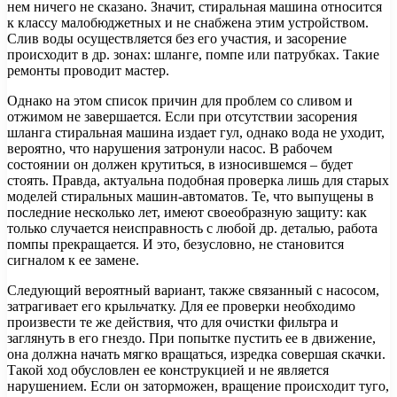
нем ничего не сказано. Значит, стиральная машина относится
к классу малобюджетных и не снабжена этим устройством.
Слив воды осуществляется без его участия, и засорение
происходит в др. зонах: шланге, помпе или патрубках. Такие
ремонты проводит мастер.
Однако на этом список причин для проблем со сливом и
отжимом не завершается. Если при отсутствии засорения
шланга стиральная машина издает гул, однако вода не уходит,
вероятно, что нарушения затронули насос. В рабочем
состоянии он должен крутиться, в износившемся – будет
стоять. Правда, актуальна подобная проверка лишь для старых
моделей стиральных машин-автоматов. Те, что выпущены в
последние несколько лет, имеют своеобразную защиту: как
только случается неисправность с любой др. деталью, работа
помпы прекращается. И это, безусловно, не становится
сигналом к ее замене.
Следующий вероятный вариант, также связанный с насосом,
затрагивает его крыльчатку. Для ее проверки необходимо
произвести те же действия, что для очистки фильтра и
заглянуть в его гнездо. При попытке пустить ее в движение,
она должна начать мягко вращаться, изредка совершая скачки.
Такой ход обусловлен ее конструкцией и не является
нарушением. Если он заторможен, вращение происходит туго,