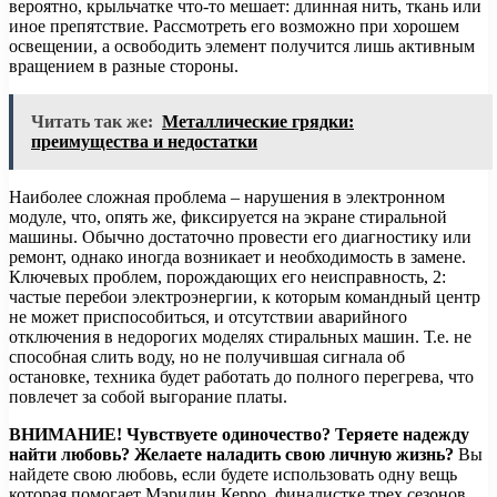
вероятно, крыльчатке что-то мешает: длинная нить, ткань или
иное препятствие. Рассмотреть его возможно при хорошем
освещении, а освободить элемент получится лишь активным
вращением в разные стороны.
Читать так же:
Металлические грядки:
преимущества и недостатки
Наиболее сложная проблема – нарушения в электронном
модуле, что, опять же, фиксируется на экране стиральной
машины. Обычно достаточно провести его диагностику или
ремонт, однако иногда возникает и необходимость в замене.
Ключевых проблем, порождающих его неисправность, 2:
частые перебои электроэнергии, к которым командный центр
не может приспособиться, и отсутствии аварийного
отключения в недорогих моделях стиральных машин. Т.е. не
способная слить воду, но не получившая сигнала об
остановке, техника будет работать до полного перегрева, что
повлечет за собой выгорание платы.
ВНИМАНИЕ!
Чувствуете одиночество? Теряете надежду
найти любовь? Желаете наладить свою личную жизнь?
Вы
найдете свою любовь, если будете использовать одну вещь
которая помогает Мэрилин Керро, финалистке трех сезонов