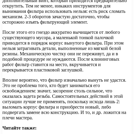
дополнительный винт, который приходится предварительно
открутить. Тем не менее, никаких инструментов для
вынимания фильтра использовать нельзя: есть риск сломать
механизм. 2-3 оборотов зачастую достаточно, чтобы
осторожно изъять фильтрующий элемент.
После этого его гнездо аккуратно вычищается от любого
существующего мусора, а маленькой тонкой палочкой
приводится в порядок корпус вынутого фильтра. При этом
нельзя затрагивать детали, выполненные из мягкой белой
резины. Механическую чистку они не переживут, да и в
подобной процедуре не нуждаются. После клининговых
работ фильтр ставится на место, вкручивается и
перекрывается пластиковой заглушкой.
Вполне вероятно, что фильтр изначально вынуть не удастся.
Это не проблема того, кто будет заниматься его
освобождением: значит, засорение столь сильное, что
оказалась задета резьба. Самостоятельных действий в этой
ситуации лучше не применять, поскольку исхода лишь 2:
выломать корпус фильтра и приобрести новый, либо
подвергать замене всю конструкцию. И то, и др. ложится на
плечи мастера.
Читайте также: