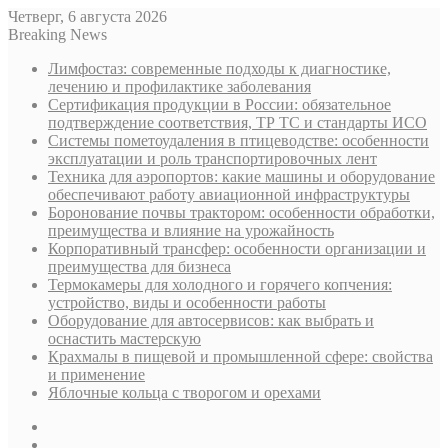
Четверг, 6 августа 2026
Breaking News
Лимфостаз: современные подходы к диагностике,
лечению и профилактике заболевания
Сертификация продукции в России: обязательное
подтверждение соответствия, ТР ТС и стандарты ИСО
Системы пометоудаления в птицеводстве: особенности
эксплуатации и роль транспортировочных лент
Техника для аэропортов: какие машины и оборудование
обеспечивают работу авиационной инфраструктуры
Боронование почвы трактором: особенности обработки,
преимущества и влияние на урожайность
Корпоративный трансфер: особенности организации и
преимущества для бизнеса
Термокамеры для холодного и горячего копчения:
устройство, виды и особенности работы
Оборудование для автосервисов: как выбрать и
оснастить мастерскую
Крахмалы в пищевой и промышленной сфере: свойства
и применение
Яблочные кольца с творогом и орехами
Sidebar
Случайная