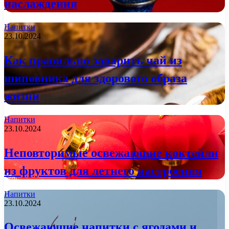
наслаждения
Напитки
23.10.2024
Как правильно заварить чай из
шиповника для здорового образа
жизни
Напитки
23.10.2024
Неповторимые освежающие коктейли
из фруктов для летнего настроения
Напитки
23.10.2024
Освежающие напитки с ягодами и