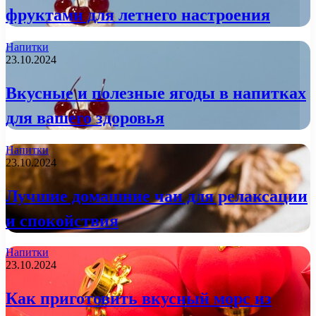
фруктами для летнего настроения
Напитки
23.10.2024
Вкусные и полезные ягоды в напитках
для вашего здоровья
Напитки
23.10.2024
Лучшие домашние чаи для релаксации
и спокойствия
Напитки
23.10.2024
Как приготовить вкусный морс из