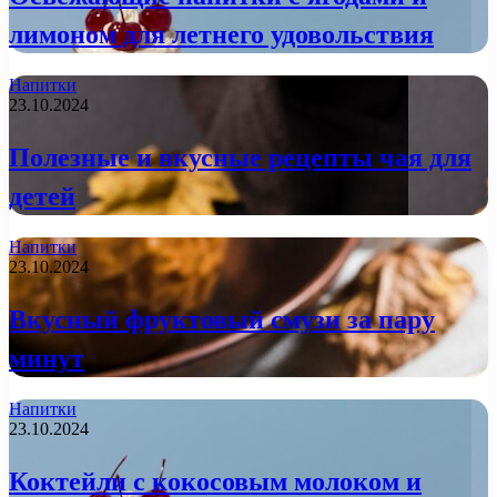
лимоном для летнего удовольствия
Напитки
23.10.2024
Полезные и вкусные рецепты чая для
детей
Напитки
23.10.2024
Вкусный фруктовый смузи за пару
минут
Напитки
23.10.2024
Коктейли с кокосовым молоком и