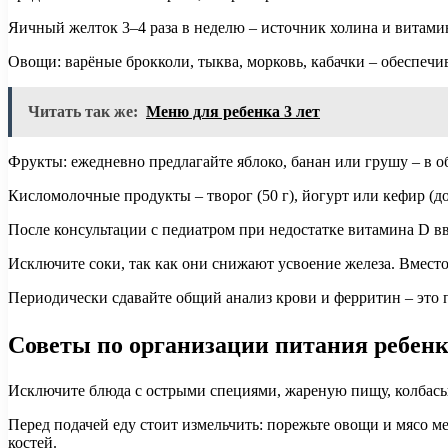
Яичный желток 3–4 раза в неделю – источник холина и витами
Овощи: варёные брокколи, тыква, морковь, кабачки – обеспечив
Читать так же:
Меню для ребенка 3 лет
Фрукты: ежедневно предлагайте яблоко, банан или грушу – в о
Кисломолочные продукты – творог (50 г), йогурт или кефир (д
После консультации с педиатром при недостатке витамина D в
Исключите соки, так как они снижают усвоение железа. Вмест
Периодически сдавайте общий анализ крови и ферритин – это
Советы по организации питания ребенк
Исключите блюда с острыми специями, жареную пищу, колбасы
Перед подачей еду стоит измельчить: порежьте овощи и мясо м
костей.