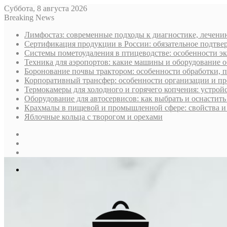
Суббота, 8 августа 2026
Breaking News
Лимфостаз: современные подходы к диагностике, лечени
Сертификация продукции в России: обязательное подтве
Системы пометоудаления в птицеводстве: особенности э
Техника для аэропортов: какие машины и оборудование 
Боронование почвы трактором: особенности обработки, 
Корпоративный трансфер: особенности организации и пр
Термокамеры для холодного и горячего копчения: устрой
Оборудование для автосервисов: как выбрать и оснастит
Крахмалы в пищевой и промышленной сфере: свойства и
Яблочные кольца с творогом и орехами
Sidebar
Случайная
статья
Log
In
Меню