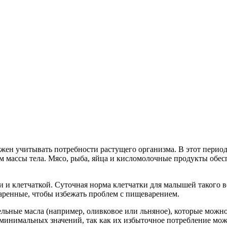
жен учитывать потребности растущего организма. В этот перио
амм массы тела. Мясо, рыба, яйца и кисломолочные продукты об
 клетчаткой. Суточная норма клетчатки для малышей такого во
аренные, чтобы избежать проблем с пищеварением.
ьные масла (например, оливковое или льняное), которые можно
 минимальных значений, так как их избыточное потребление може