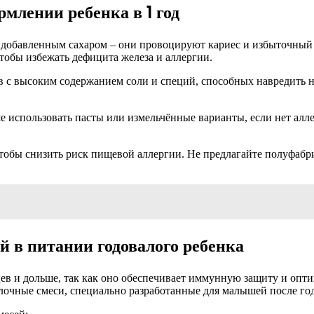
млении ребенка в 1 год
 добавленным сахаром – они провоцируют кариес и избыточный н
 чтобы избежать дефицита железа и аллергии.
тов с высоким содержанием соли и специй, способных навредить
ше использовать пасты или измельчённые варианты, если нет алл
чтобы снизить риск пищевой аллергии. Не предлагайте полуфабр
й в питании годовалого ребенка
яцев и дольше, так как оно обеспечивает иммунную защиту и оп
очные смеси, специально разработанные для малышей после год