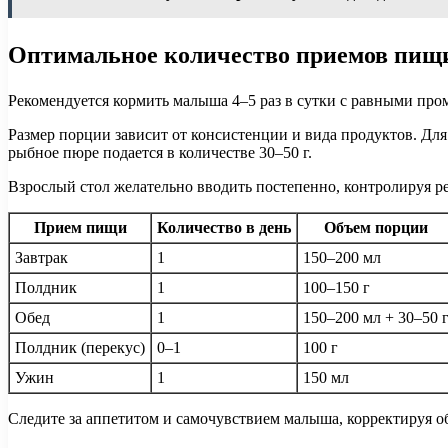
Оптимальное количество приемов пищи 
Рекомендуется кормить малыша 4–5 раз в сутки с равными про
Размер порции зависит от консистенции и вида продуктов. Для
рыбное пюре подается в количестве 30–50 г.
Взрослый стол желательно вводить постепенно, контролируя
Прием пищи
Количество в день
Объем порции
Завтрак
1
150–200 мл
Полдник
1
100–150 г
Обед
1
150–200 мл + 30–50 
Полдник (перекус)
0–1
100 г
Ужин
1
150 мл
Следите за аппетитом и самочувствием малыша, корректируя о