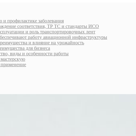
ю и профилактике заболевания
рждение соответствия, ТР ТС и стандарты ИСО
ксплуатации и роль транспортировочных лент
обеспечивают работу авиационной инфраструктуры
преимущества и влияние на урожайность
еимущества для бизнеса
ство, виды и особенности работы
ь мастерскую
 применение