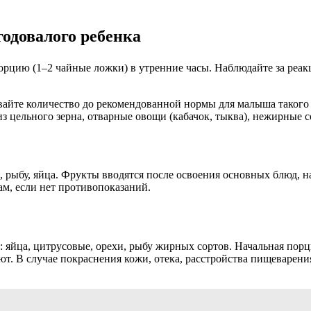
годовалого ребенка
порцию (1–2 чайные ложки) в утренние часы. Наблюдайте за реа
айте количество до рекомендованной нормы для малыша такого в
з цельного зерна, отварные овощи (кабачок, тыква), нежирные с
, рыбу, яйца. Фрукты вводятся после освоения основных блюд, н
ам, если нет противопоказаний.
яйца, цитрусовые, орехи, рыбу жирных сортов. Начальная порци
. В случае покраснения кожи, отека, расстройства пищеварения