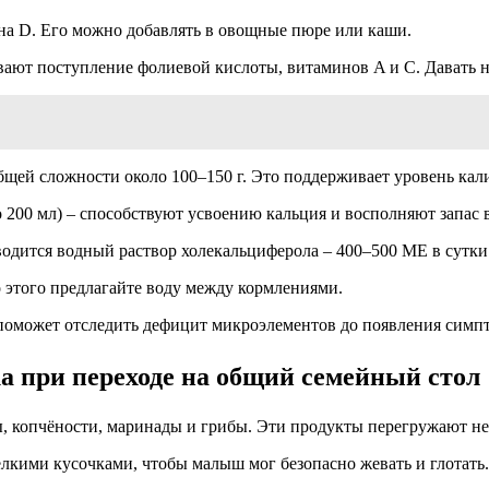
на D. Его можно добавлять в овощные пюре или каши.
ают поступление фолиевой кислоты, витаминов A и C. Давать не 
бщей сложности около 100–150 г. Это поддерживает уровень кал
о 200 мл) – способствуют усвоению кальция и восполняют запас 
водится водный раствор холекальциферола – 400–500 МЕ в сутки
о этого предлагайте воду между кормлениями.
 поможет отследить дефицит микроэлементов до появления симп
а при переходе на общий семейный стол
, копчёности, маринады и грибы. Эти продукты перегружают не
елкими кусочками, чтобы малыш мог безопасно жевать и глотать.