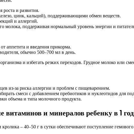
месей:
 роста и развития.
елезо, цинк, кальций), поддерживающими обмен веществ.
екций и аллергий.
о молока, поддерживая нормальный уровень энергии и питател
и от аппетита и введения прикорма.
одителя, обычно 500–700 мл в день.
организма и избегать резких переходов. Грудное молоко или см
цев из-за риска аллергии и проблем с пищеварением.
бирать смеси с добавлением пребиотиков и нуклеотидов для по
вки объема и типа молочного продукта.
е витаминов и минералов ребенку в 1 год
 кролика – 40–50 г в сутки обеспечивают поступление гемового