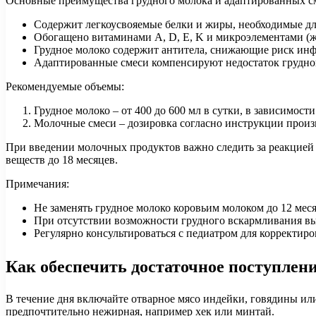
Основные преимущества грудного молока и адаптированных с
Содержит легкоусвояемые белки и жиры, необходимые для
Обогащено витаминами A, D, E, K и микроэлементами (ж
Грудное молоко содержит антитела, снижающие риск инф
Адаптированные смеси компенсируют недостаток грудног
Рекомендуемые объемы:
Грудное молоко – от 400 до 600 мл в сутки, в зависимост
Молочные смеси – дозировка согласно инструкции произв
При введении молочных продуктов важно следить за реакцией 
веществ до 18 месяцев.
Примечания:
Не заменять грудное молоко коровьим молоком до 12 меся
При отсутствии возможности грудного вскармливания вы
Регулярно консультироваться с педиатром для корректиро
Как обеспечить достаточное поступлени
В течение дня включайте отварное мясо индейки, говядины или
предпочтительно нежирная, например хек или минтай.