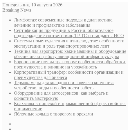
Понедельник, 10 августа 2026
Breaking News
Лимфостаз: современные подходы к диагностике,
лечению и профилактике заболевания
Сертификация продукции в России: обязательное
подтверждение соответствия, ТР ТС и стандарты ИСО
Системы пометоудаления в птицеводстве: особенности
эксплуатации и роль транспортировочных лент
Техника для аэропортов: какие машины и оборудование
обеспечивают работу авиационной инфраструктуры
Боронование почвы трактором: особенности обработки,
преимущества и влияние на урожайность
Корпоративный трансфер: особенности организации и
преимущества для бизнеса
Термокамеры для холодного и горячего копчения:
устройство, виды и особенности работы
Оборудование для автосервисов: как выбрать и
оснастить мастерскую
Крахмалы в пищевой и промышленной сфере: свойства
и применение
Яблочные кольца с творогом и орехами
Sidebar
Случайная