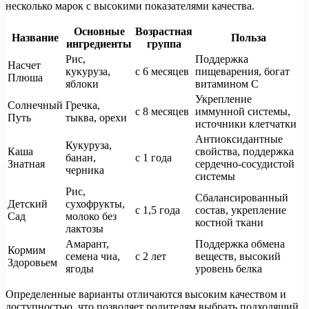
несколько марок с высокими показателями качества.
Основные
Возрастная
Название
Польза
ингредиенты
группа
Рис,
Поддержка
Насчет
кукуруза,
с 6 месяцев
пищеварения, богат
Плюша
яблоки
витамином С
Укрепление
Солнечный
Гречка,
с 8 месяцев
иммунной системы,
Путь
тыква, орехи
источники клетчатки
Антиоксидантные
Кукуруза,
Каша
свойства, поддержка
банан,
с 1 года
Знатная
сердечно-сосудистой
черника
системы
Рис,
Сбалансированный
Детский
сухофрукты,
с 1,5 года
состав, укрепление
Сад
молоко без
костной ткани
лактозы
Амарант,
Поддержка обмена
Кормим
семена чиа,
с 2 лет
веществ, высокий
Здоровьем
ягоды
уровень белка
Определенные варианты отличаются высоким качеством и
доступностью, что позволяет родителям выбрать подходящий