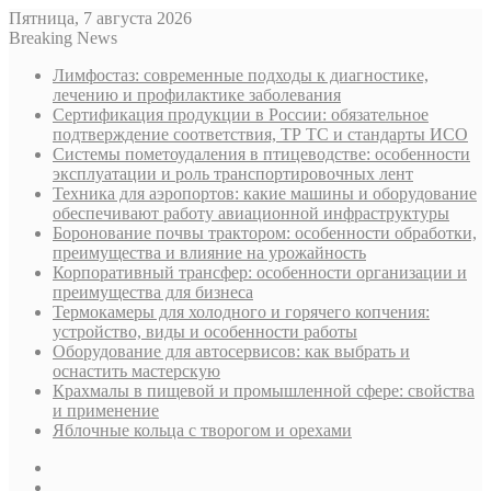
Пятница, 7 августа 2026
Breaking News
Лимфостаз: современные подходы к диагностике,
лечению и профилактике заболевания
Сертификация продукции в России: обязательное
подтверждение соответствия, ТР ТС и стандарты ИСО
Системы пометоудаления в птицеводстве: особенности
эксплуатации и роль транспортировочных лент
Техника для аэропортов: какие машины и оборудование
обеспечивают работу авиационной инфраструктуры
Боронование почвы трактором: особенности обработки,
преимущества и влияние на урожайность
Корпоративный трансфер: особенности организации и
преимущества для бизнеса
Термокамеры для холодного и горячего копчения:
устройство, виды и особенности работы
Оборудование для автосервисов: как выбрать и
оснастить мастерскую
Крахмалы в пищевой и промышленной сфере: свойства
и применение
Яблочные кольца с творогом и орехами
Sidebar
Случайная