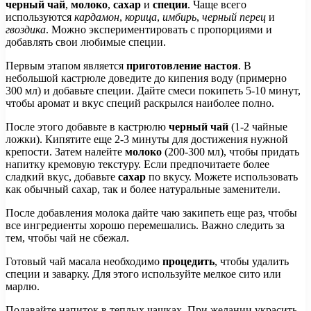
черный чай
,
молоко
,
сахар
и
специи
. Чаще всего
используются
кардамон
,
корица
,
имбирь
,
черный перец
и
гвоздика
. Можно экспериментировать с пропорциями и
добавлять свои любимые специи.
Первым этапом является
приготовление настоя
. В
небольшой кастрюле доведите до кипения воду (примерно
300 мл) и добавьте специи. Дайте смеси покипеть 5-10 минут,
чтобы аромат и вкус специй раскрылся наиболее полно.
После этого добавьте в кастрюлю
черный чай
(1-2 чайные
ложки). Кипятите еще 2-3 минуты для достижения нужной
крепости. Затем налейте
молоко
(200-300 мл), чтобы придать
напитку кремовую текстуру. Если предпочитаете более
сладкий вкус, добавьте
сахар
по вкусу. Можете использовать
как обычный сахар, так и более натуральные заменители.
После добавления молока дайте чаю закипеть еще раз, чтобы
все ингредиенты хорошо перемешались. Важно следить за
тем, чтобы чай не сбежал.
Готовый чай масала необходимо
процедить
, чтобы удалить
специи и заварку. Для этого используйте мелкое сито или
марлю.
Подавайте напиток в теплых чашках. При желании украсить