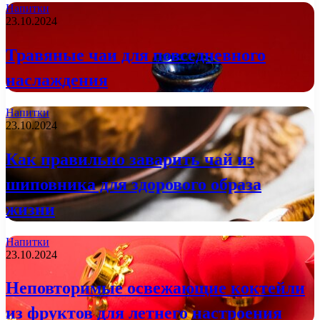
Напитки
23.10.2024
Травяные чаи для повседневного
наслаждения
Напитки
23.10.2024
Как правильно заварить чай из
шиповника для здорового образа
жизни
Напитки
23.10.2024
Неповторимые освежающие коктейли
из фруктов для летнего настроения