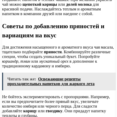
чай можно
щепоткой корицы
или
долей молока
для
красивой подачи. Наслаждайтесь теплым и ароматным
напитком в компании друзей или наедине с собой.
Советы по добавлению пряностей и
вариациям на вкус
Для достижения насыщенного и ароматного вкуса чая масала,
тщательно подбирайте
пряности
. Комбинируйте различные
специи, чтобы создать уникальный букет. Попробуйте
кориандр
,
тмин
или
мускатный орех
в дополнение к
традиционному кардамону и имбирю.
Читать так же:
Освежающие рецепты
прохладительных напитков для жаркого лета
Не бойтесь экспериментировать с пропорциями. Например,
если вы предпочитаете более пряный вкус, увеличьте
количество имбиря или черного перца. Для сладости
добавляйте
корицу
или
гвоздику
. Они придадут напитку
теплоты и глубины.