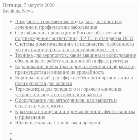
Пятница, 7 августа 2026
Breaking News
Лимфостаз: современные подходы к диагностике,
лечению и профилактике заболевания
Сертификация продукции в России: обязательное
подтверждение соответствия, ТР ТС и стандарты ИСО
Системы пометоудаления в птицеводстве: особенности
эксплуатации и роль транспортировочных лент
Техника для аэропортов: какие машины и оборудование
обеспечивают работу авиационной инфраструктуры
Боронование почвы трактором: особенности обработки,
преимущества и влияние на урожайность
Корпоративный трансфер: особенности организации и
преимущества для бизнеса
Термокамеры для холодного и горячего копчения:
устройство, виды и особенности работы
Оборудование для автосервисов: как выбрать и
оснастить мастерскую
Крахмалы в пищевой и промышленной сфере: свойства
и применение
Яблочные кольца с творогом и орехами
Sidebar
Случайная