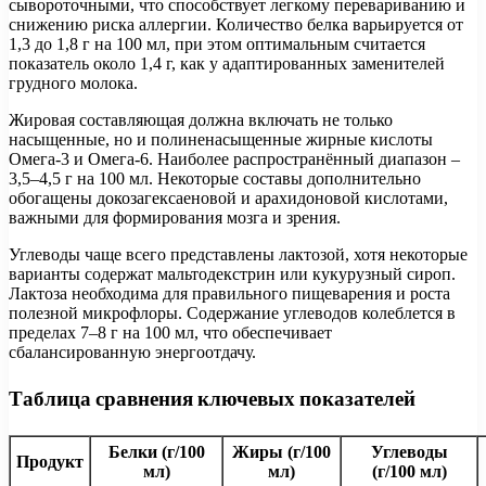
сывороточными, что способствует легкому перевариванию и
снижению риска аллергии. Количество белка варьируется от
1,3 до 1,8 г на 100 мл, при этом оптимальным считается
показатель около 1,4 г, как у адаптированных заменителей
грудного молока.
Жировая составляющая должна включать не только
насыщенные, но и полиненасыщенные жирные кислоты
Омега-3 и Омега-6. Наиболее распространённый диапазон –
3,5–4,5 г на 100 мл. Некоторые составы дополнительно
обогащены докозагексаеновой и арахидоновой кислотами,
важными для формирования мозга и зрения.
Углеводы чаще всего представлены лактозой, хотя некоторые
варианты содержат мальтодекстрин или кукурузный сироп.
Лактоза необходима для правильного пищеварения и роста
полезной микрофлоры. Содержание углеводов колеблется в
пределах 7–8 г на 100 мл, что обеспечивает
сбалансированную энергоотдачу.
Таблица сравнения ключевых показателей
Белки (г/100
Жиры (г/100
Углеводы
Продукт
мл)
мл)
(г/100 мл)