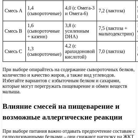
1,4
4,0 (с Омега-3
Смесь A
7,2 (лактоза)
(сывороточные)
и Омега-6)
1,6
3,8 (с
7,5 (лактоза +
Смесь B
(сывороточные
усиленным
мальтодекстрин)
+ казеин)
DHA)
4,2 (с
1,3
Смесь C
арахидоновой
7,0 (лактоза)
(сывороточные)
кислотой)
При выборе опирайтесь на содержание сывороточных белков,
количество и качество жиров, а также вид углеводов.
Избегайте вариантов с избыточным белком и сахарами,
которые могут перегружать пищеварение и обмен веществ
малыша.
Влияние смесей на пищеварение и
возможные аллергические реакции
При выборе питания важно отдавать предпочтение составам с
гидролизованными белками – они снижают нагрузку на ЖКТ