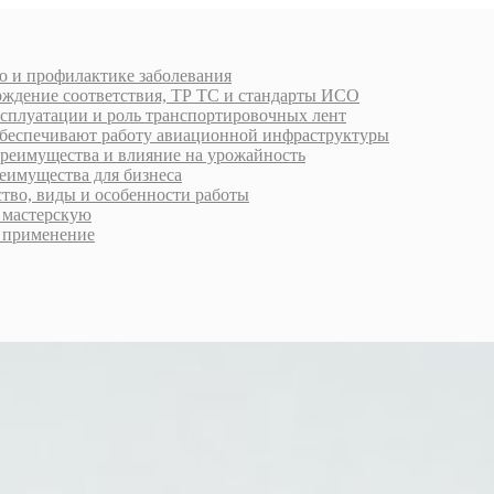
ю и профилактике заболевания
рждение соответствия, ТР ТС и стандарты ИСО
ксплуатации и роль транспортировочных лент
обеспечивают работу авиационной инфраструктуры
преимущества и влияние на урожайность
еимущества для бизнеса
ство, виды и особенности работы
ь мастерскую
 применение