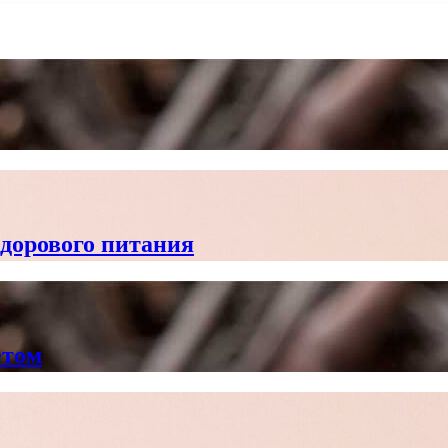
здорового питания
етом