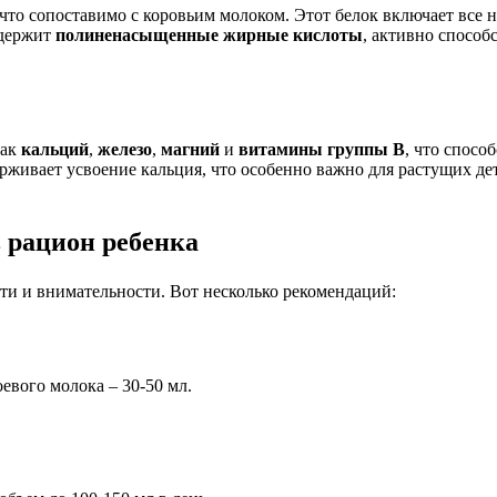
, что сопоставимо с коровьим молоком. Этот белок включает все
одержит
полиненасыщенные жирные кислоты
, активно спосо
как
кальций
,
железо
,
магний
и
витамины группы B
, что спосо
рживает усвоение кальция, что особенно важно для растущих де
в рацион ребенка
ти и внимательности. Вот несколько рекомендаций:
евого молока – 30-50 мл.