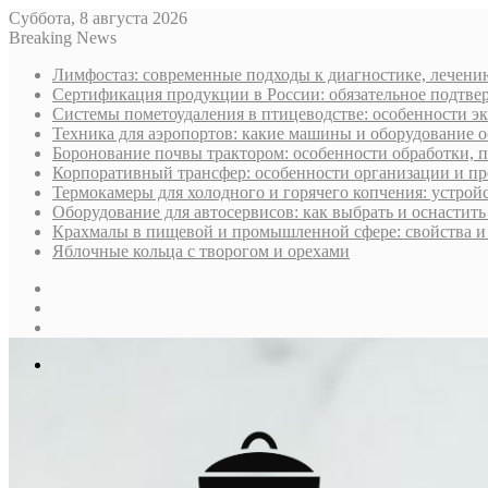
Суббота, 8 августа 2026
Breaking News
Лимфостаз: современные подходы к диагностике, лечени
Сертификация продукции в России: обязательное подтве
Системы пометоудаления в птицеводстве: особенности э
Техника для аэропортов: какие машины и оборудование 
Боронование почвы трактором: особенности обработки, 
Корпоративный трансфер: особенности организации и пр
Термокамеры для холодного и горячего копчения: устрой
Оборудование для автосервисов: как выбрать и оснастит
Крахмалы в пищевой и промышленной сфере: свойства и
Яблочные кольца с творогом и орехами
Sidebar
Случайная
статья
Log
In
Меню