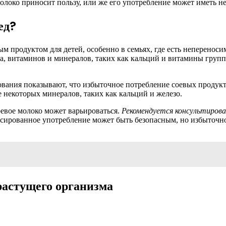
молоко приносит пользу, или же его употребление может иметь н
ед?
м продуктом для детей, особенно в семьях, где есть непереноси
а, витаминов и минералов, таких как кальций и витамины груп
ования показывают, что избыточное потребление соевых продук
е некоторых минералов, таких как кальций и железо.
оевое молоко может варьироваться.
Рекомендуется консультирова
ансированное употребление может быть безопасным, но избыточн
растущего организма