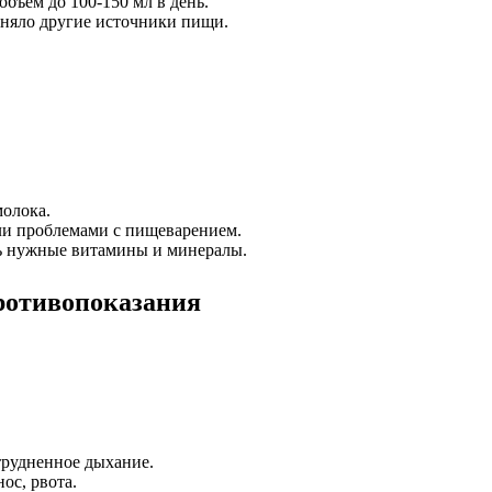
бъем до 100-150 мл в день.
меняло другие источники пищи.
молока.
ли проблемами с пищеварением.
ть нужные витамины и минералы.
ротивопоказания
трудненное дыхание.
ос, рвота.