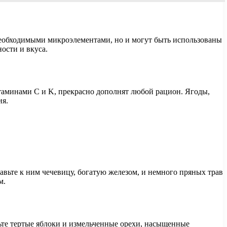
необходимыми микроэлементами, но и могут быть использованы
ости и вкуса.
итаминами C и K, прекрасно дополнят любой рацион. Ягоды,
ия.
авьте к ним чечевицу, богатую железом, и немного пряных трав
м.
вьте тертые яблоки и измельченные орехи, насыщенные