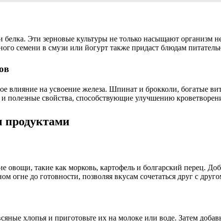
и белка. Эти зерновые культуры не только насыщают организм 
ного семени в смузи или йогурт также придаст блюдам питательн
ов
ное влияние на усвоение железа. Шпинат и брокколи, богатые в
но и полезные свойства, способствующие улучшению кроветворен
и продуктами
е овощи, такие как морковь, картофель и болгарский перец. Доб
ом огне до готовности, позволяя вкусам сочетаться друг с друго
овсяные хлопья и приготовьте их на молоке или воде. Затем доба