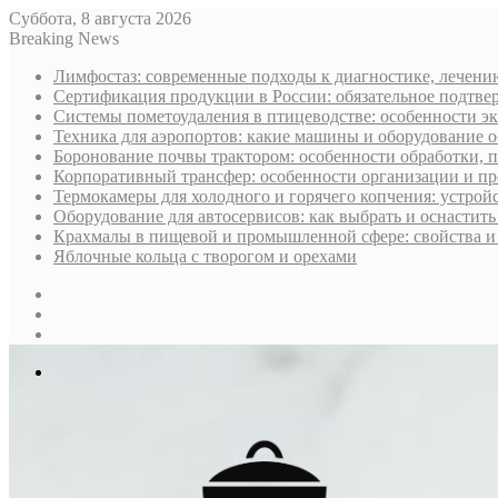
Суббота, 8 августа 2026
Breaking News
Лимфостаз: современные подходы к диагностике, лечени
Сертификация продукции в России: обязательное подтве
Системы пометоудаления в птицеводстве: особенности э
Техника для аэропортов: какие машины и оборудование 
Боронование почвы трактором: особенности обработки, 
Корпоративный трансфер: особенности организации и пр
Термокамеры для холодного и горячего копчения: устрой
Оборудование для автосервисов: как выбрать и оснастит
Крахмалы в пищевой и промышленной сфере: свойства и
Яблочные кольца с творогом и орехами
Sidebar
Случайная
статья
Log
In
Меню