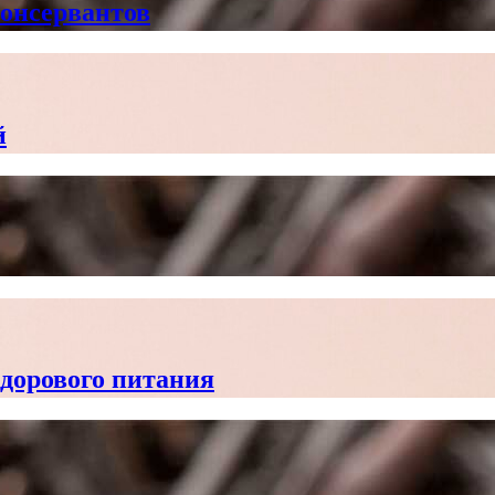
консервантов
й
здорового питания