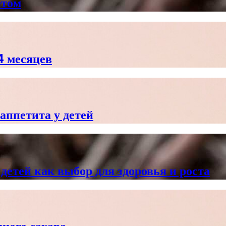
етом
4 месяцев
аппетита у детей
етей как выбор для здоровья и роста