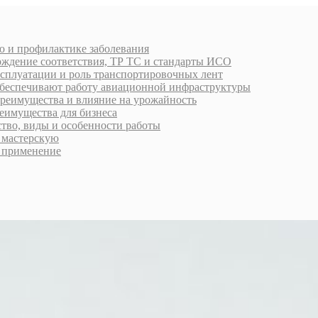
ю и профилактике заболевания
рждение соответствия, ТР ТС и стандарты ИСО
ксплуатации и роль транспортировочных лент
обеспечивают работу авиационной инфраструктуры
преимущества и влияние на урожайность
еимущества для бизнеса
ство, виды и особенности работы
ь мастерскую
 применение