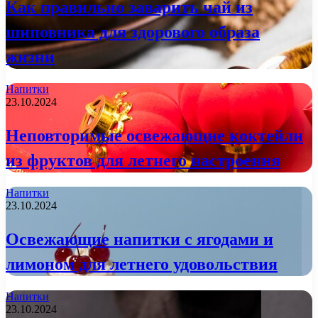
Как правильно заварить чай из
шиповника для здорового образа
жизни
Напитки
23.10.2024
Неповторимые освежающие коктейли
из фруктов для летнего настроения
Напитки
23.10.2024
Освежающие напитки с ягодами и
лимоном для летнего удовольствия
Напитки
23.10.2024