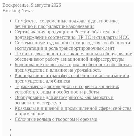
Воскресенье, 9 августа 2026
Breaking News
Лимфостаз: современные подходы к диагностике,
лечению и профилактике заболевания
Сертификация продукции в России: обязательное
подтверждение соответствия, ТР ТС и стандарты ИСО
Системы пометоудаления в птицеводстве: особенности
эксплуатации и роль транспортировочных лент
Техника для аэропортов: какие машины и оборудование
обеспечивают работу авиационной инфраструктуры
Боронование почвы трактором: особенности обработки,
преимущества и влияние на урожайность
Корпоративный трансфер: особенности организации и
преимущества для бизнеса
Термокамеры для холодного и горячего копчения:
устройство, виды и особенности работы
Оборудование для автосервисов: как выбрать и
оснастить мастерскую
Крахмалы в пищевой и промышленной сфере: свойства
и применение
Яблочные кольца с творогом и орехами
Sidebar
Случайная