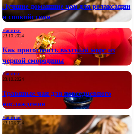
Лучшие домашние чаи для релаксации
и спокойствия
Напитки
23.10.2024
Как приготовить вкусный морс из
черной смородины
Напитки
23.10.2024
Травяные чаи для повседневного
наслаждения
Напитки
23.10.2024